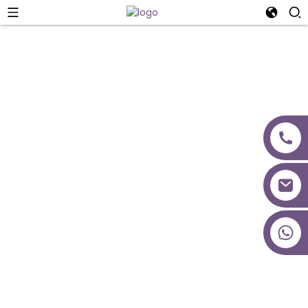
Makipag-Ugnayan Sa
Amin
+86 18027277639