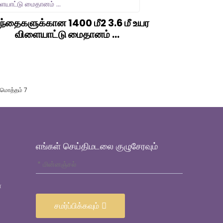
ந்தைகளுக்கான 1400 மீ2 3.6 மீ உயர
விளையாட்டு மைதானம் ...
மொத்தம் 7
எங்கள் செய்திமடலை குழுசேரவும்
்
சமர்ப்பிக்கவும்