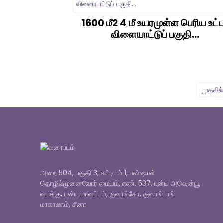
1600 மீ2 4 மீ உயரமுள்ள பெரிய உட்ப
விளையாட்டுப் பகுதி...
முதலில்
அறை 504, பகுதி 3, கட்டிடம் 1, பன்ஷான்
தொழில்முனைவோர் மையம், எண். 537, பன்யு அவென்யூ
வடக்கு, பன்யு மாவட்டம், குவாங்சோ, குவாங்டாங்
மாகாணம், சீனா