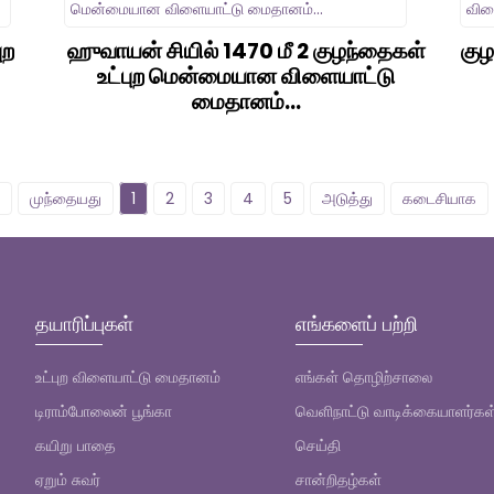
ுற
ஹுவாயன் சியில் 1470 மீ 2 குழந்தைகள்
குழ
உட்புற மென்மையான விளையாட்டு
மைதானம்...
முந்தையது
1
2
3
4
5
அடுத்து
கடைசியாக
தயாரிப்புகள்
எங்களைப் பற்றி
உட்புற விளையாட்டு மைதானம்
எங்கள் தொழிற்சாலை
டிராம்போலைன் பூங்கா
வெளிநாட்டு வாடிக்கையாளர்கள
கயிறு பாதை
செய்தி
ஏறும் சுவர்
சான்றிதழ்கள்