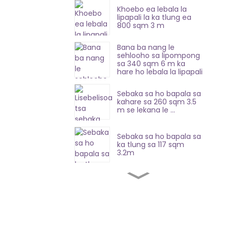
Khoebo ea lebala la
lipapali la ka tlung ea
800 sqm 3 m
Bana ba nang le
sehlooho sa lipompong
sa 340 sqm 6 m ka
hare ho lebala la lipapali
Sebaka sa ho bapala sa
kahare sa 260 sqm 3.5
m se lekana le ...
Sebaka sa ho bapala sa
ka tlung sa 117 sqm
3.2m
Lisebelisoa tsa lebala la
lipapali tse bonolo tsa
420 sqm 8.7 m
Lisebelisoa tsa ho
bapala tse bonolo tsa