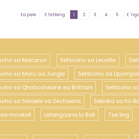
Ea pele
E fetileng
1
2
3
4
5
E 'ng
ooho sa Macaron
Sehlooho sa Leoatle
Seh
ooho sa Moru oa Jungle
Sehlooho sa Lipompo
ooho sa Qhobosheane ea Brithani
Sehlooho sa
ooho sa Setaele sa Sechaena
Sebaka sa ho B
​​ea mookoli
Letangoana la Ball
Tse ling