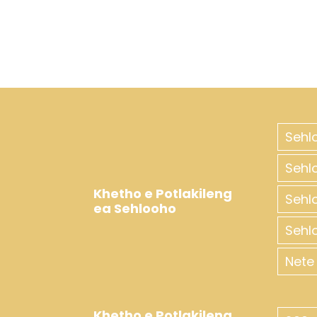
ka tlung tsa 357sqm 4.7
m
Lisebelisoa tsa ho
bapala tsa ka tlung tsa
410 sqm 3.2 m
Meaho ea lebala la
lipapali la kahare ea 425
sqm 7.5 m
Sehl
Sehl
Khetho e Potlakileng
Sehl
ea Sehlooho
Sehl
Nete 
Khetho e Potlakileng