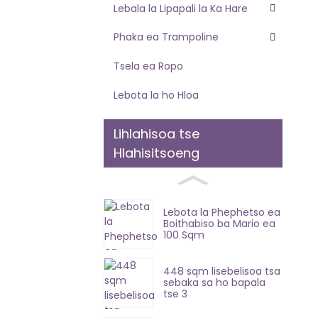
Lebala la Lipapali la Ka Hare
Phaka ea Trampoline
Tsela ea Ropo
Lebota la ho Hloa
Lihlahisoa tse
Hlahisitsoeng
Lebota la Phephetso ea
Boithabiso ba Mario ea
100 Sqm
448 sqm lisebelisoa tsa
sebaka sa ho bapala
tse 3