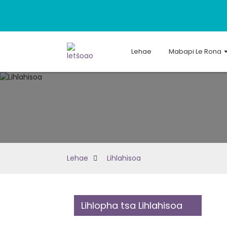
Lehae
Mabapi Le Rona
Lehae
Lihlahisoa
Lihlopha tsa Lihlahisoa