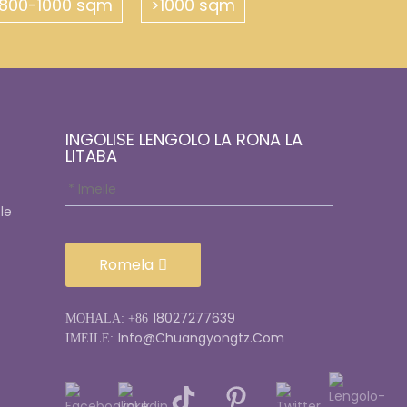
800-1000 sqm
>1000 sqm
INGOLISE LENGOLO LA RONA LA
LITABA
le
Romela
18027277639
MOHALA: +86
Info@chuangyongtz.com
IMEILE: