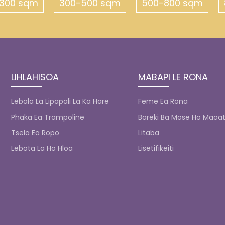
300 sqm
300-500 sqm
500-800 sqm
LIHLAHISOA
MABAPI LE RONA
Lebala La Lipapali La Ka Hare
Feme Ea Rona
Phaka Ea Trampoline
Bareki Ba Mose Ho Maoat
Tsela Ea Ropo
Litaba
Lebota La Ho Hloa
Lisetifikeiti