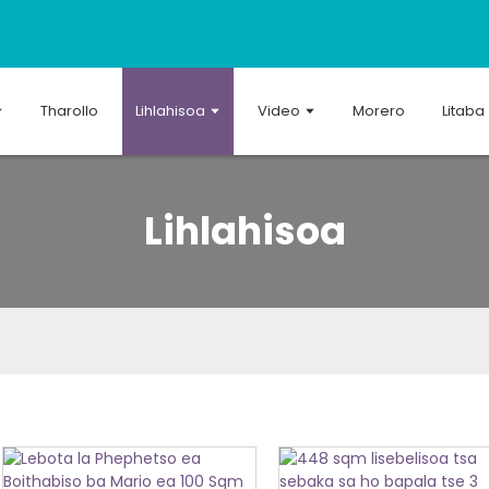
Tharollo
Lihlahisoa
Video
Morero
Litaba
Lihlahisoa