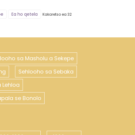
oe
Ea ho qetela
Kakaretso ea 32
looho sa Masholu a Sekepe
ng
Sehlooho sa Sebaka
 Lehloa
apala se Bonolo