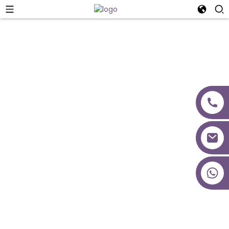
Dizajni I Projektit
+86 18027277639