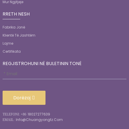
Mur Ngjitjeje
RRETH NESH
Fabrika Jonë
Klientë Të Jashtëm
Lajme
Certifikata
REGJISTROHUNI NË BULETININ TONË
Dorëzoj
18027277639
TELEFONI: +86
Info@chuangyongtz.com
EMAIL: