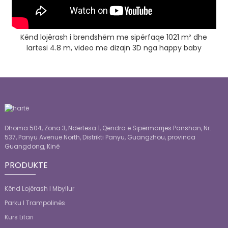
Kënd lojërash i brendshëm me sipërfaqe 1021 m² dhe
lartësi 4.8 m, video me dizajn 3D nga happy baby
Dhoma 504, Zona 3, Ndërtesa 1, Qendra e Sipërmarrjes Panshan, Nr.
537, Panyu Avenue North, Distrikti Panyu, Guangzhou, provinca
Guangdong, Kinë
PRODUKTE
Kënd Lojërash I Mbyllur
Parku I Trampolinës
Kurs Litari