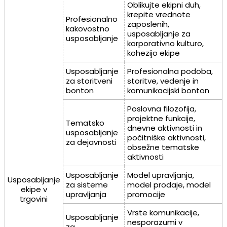
Oblikujte ekipni duh,
krepite vrednote
Profesionalno
zaposlenih,
kakovostno
usposabljanje za
usposabljanje
korporativno kulturo,
kohezijo ekipe
Usposabljanje
Profesionalna podoba,
za storitveni
storitve, vedenje in
bonton
komunikacijski bonton
Poslovna filozofija,
projektne funkcije,
Tematsko
dnevne aktivnosti in
usposabljanje
počitniške aktivnosti,
za dejavnosti
obsežne tematske
aktivnosti
Usposabljanje
Model upravljanja,
Usposabljanje
za sisteme
model prodaje, model
ekipe v
upravljanja
promocije
trgovini
Vrste komunikacije,
Usposabljanje
nesporazumi v
za