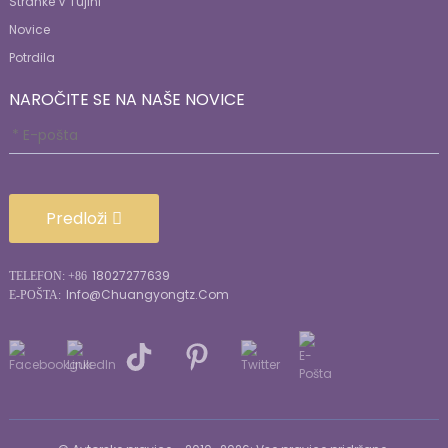
Stranke V Tujini
Novice
Potrdila
NAROČITE SE NA NAŠE NOVICE
Predloži
18027277639
TELEFON: +86
Info@chuangyongtz.com
E-POŠTA: