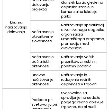
članskih kartic glede na
delovanja
dejansko stanje in
projekta
komercialno lokacijo
parka
Shema
Načrtovanje specifikacij
načrtovanja
otvoritvenega dogodka,
delovanja
Načrtovanje
organizacija
otvoritvene
umetniškega programa,
slovesnosti
promocija med
aktivnostmi
Načrtovanje
Načrtovanje večjih
počitniških
praznikov, zimskih in
aktivnosti
poletnih počitnic
Dnevno
Načrtovanje in
načrtovanje
rudarjenje rednih
aktivnosti
dejavnosti v trgovini
Svetovalec za
upravljanje na sedežu
Podpora pri
podjetja redno obiskuje
svetovanju pri
trgovino, da bi nudil
upravljanju