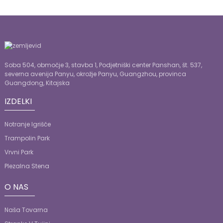
Soba 504, območje 3, stavba 1, Podjetniški center Panshan, št. 537,
severna avenija Panyu, okrožje Panyu, Guangzhou, provinca
Guangdong, Kitajska
IZDELKI
Notranje Igrišče
Trampolin Park
Vrvni Park
Plezalna Stena
O NAS
Naša Tovarna