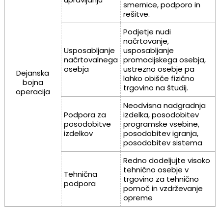
smernice, podporo in
rešitve.
Podjetje nudi
načrtovanje,
Usposabljanje
usposabljanje
načrtovalnega
promocijskega osebja,
osebja
ustrezno osebje pa
Dejanska
lahko obišče fizično
bojna
trgovino na študij.
operacija
Neodvisna nadgradnja
Podpora za
izdelka, posodobitev
posodobitve
programske vsebine,
izdelkov
posodobitev igranja,
posodobitev sistema
Redno dodeljujte visoko
tehnično osebje v
Tehnična
trgovino za tehnično
podpora
pomoč in vzdrževanje
opreme