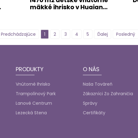
1470 m2 detské vnútorné
D
.
mäkké ihrisko v Huaian...
Predchádzajúce
1
2
3
4
5
Ďalej
Posledný
PRODUKTY
O NÁS
Vnútorné Ihrisko
Naša Továreň
Trampolínový Park
Zákazníci Zo Zahraničia
Lanové Centrum
Správy
Lezecká Stena
Certifikáty