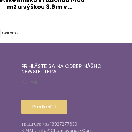
etské ihrisko s rozlohou 1400
m2 a výškou 3,6 m v ...
Celkom 7
PRIHLÁSTE SA NA ODBER NÁŠHO
NEWSLETTERA
Predložiť
18027277639
TELEFÓN: +86
Info@chuangyongtz.com
E-MAIL: