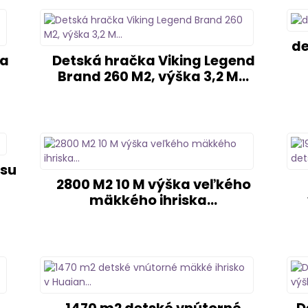
de
ka
Detská hračka Viking Legend
Brand 260 M2, výška 3,2 M...
gsu
2800 M2 10 M výška veľkého
mäkkého ihriska...