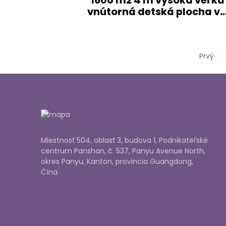
1600 m2 4 m vysoká veľká
vnútorná detská plocha v..
Prvý
Miestnosť 504, oblasť 3, budova 1, Podnikateľské
centrum Panshan, č. 537, Panyu Avenue North,
okres Panyu, Kanton, provincia Guangdong,
Čína