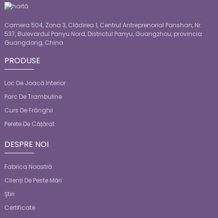
Camera 504, Zona 3, Clădirea 1, Centrul Antreprenorial Panshan, Nr.
537, Bulevardul Panyu Nord, Districtul Panyu, Guangzhou, provincia
Guangdong, China
PRODUSE
Loc De Joacă Interior
Parc De Trambuline
Curs De Frânghii
Perete De Cățărat
DESPRE NOI
Fabrica Noastră
Clienți De Peste Mări
Ştiri
Certificate