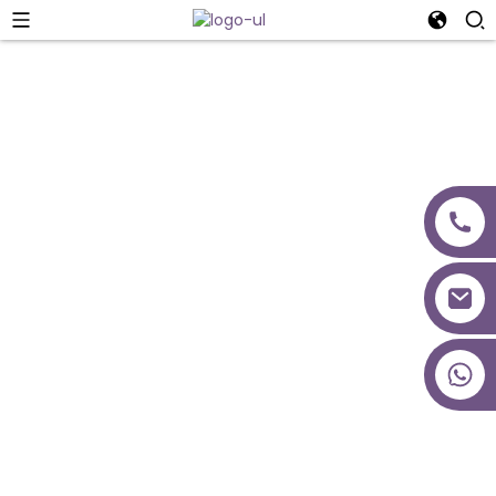
Echipa Noastră
+86 18027277639