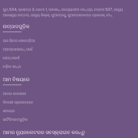
ରୁମ୍ 504, କ୍ଷେତ୍ର 3, କୋଠା 1, ପାନଶାନ୍ ଉଦ୍ୟୋଗୀତା କେନ୍ଦ୍ର, ନମ୍ବର 537, ପାନ୍ୟୁ
ଆଭେନ୍ୟୁ ଉତ୍ତର, ପାନ୍ୟୁ ଜିଲ୍ଲା, ଗୁଆଙ୍ଗଝୁ, ଗୁଆଙ୍ଗଡୋଙ୍ଗ ପ୍ରଦେଶ, ଚୀନ୍
ଉତ୍ପାଦଗୁଡ଼ିକ
ଘର ଭିତର ଖେଳପଡ଼ିଆ
ଟ୍ରାମ୍ପୋଲାଇନ୍ ପାର୍କ
ରୋପ୍ କୋର୍ସ
ଚଢ଼ିବା କାନ୍ଥ
ଆମ ବିଷୟରେ
ଆମର କାରଖାନା
ବିଦେଶୀ ଗ୍ରାହକମାନେ
ସମାଚାର
ସାର୍ଟିଫିକେଟ୍‌ଗୁଡ଼ିକ
ଆମର ନ୍ୟୁଜଲେଟରର ସବସ୍କ୍ରାଇବ କରନ୍ତୁ