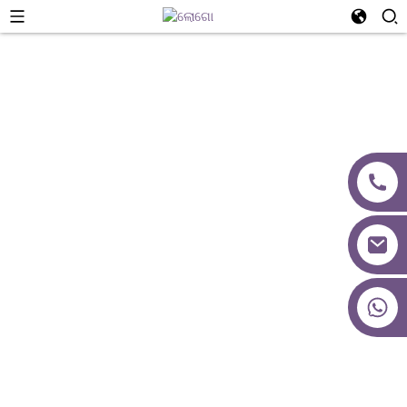
ଆମ ଦଳ
+୮୬ ୧୮୦୨୭୨୭୭୬୩୯