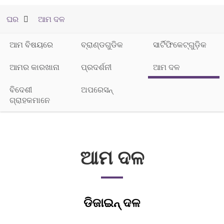
ଘର
ଆମ ଦଳ
ଆମ ବିଷୟରେ
ବ୍ରାଣ୍ଡଗୁଡିକ
ସାର୍ଟିଫିକେଟ୍‌ଗୁଡ଼ିକ
ଆମର କାରଖାନା
ପ୍ରଦର୍ଶନୀ
ଆମ ଦଳ
ବିଦେଶୀ
ଅପରେସନ୍
ଗ୍ରାହକମାନେ
ଆମ ଦଳ
ଡିଜାଇନ୍ ଦଳ