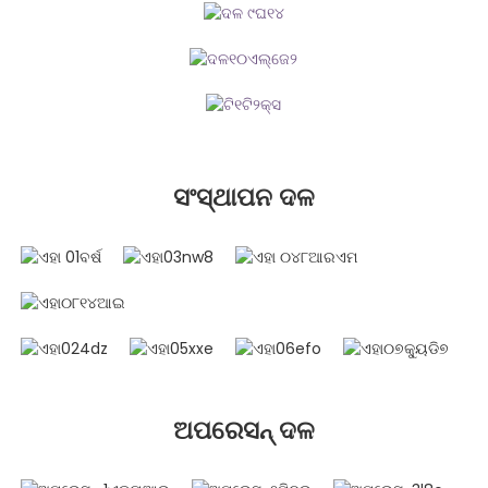
ସଂସ୍ଥାପନ ଦଳ
ଅପରେସନ୍ ଦଳ