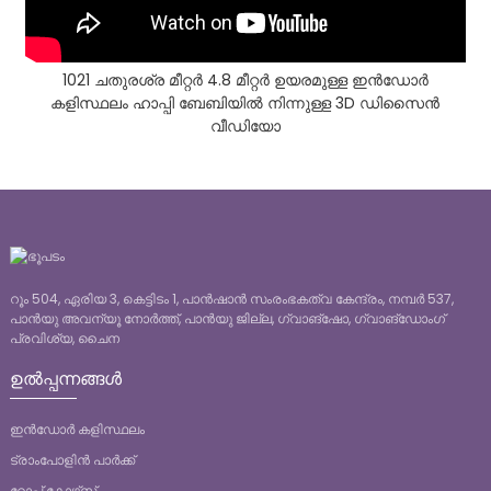
1021 ചതുരശ്ര മീറ്റർ 4.8 മീറ്റർ ഉയരമുള്ള ഇൻഡോർ
കളിസ്ഥലം ഹാപ്പി ബേബിയിൽ നിന്നുള്ള 3D ഡിസൈൻ
വീഡിയോ
റൂം 504, ഏരിയ 3, കെട്ടിടം 1, പാൻഷാൻ സംരംഭകത്വ കേന്ദ്രം, നമ്പർ 537,
പാൻയു അവന്യൂ നോർത്ത്, പാൻയു ജില്ല, ഗ്വാങ്‌ഷോ, ഗ്വാങ്‌ഡോംഗ്
പ്രവിശ്യ, ചൈന
ഉൽപ്പന്നങ്ങൾ
ഇൻഡോർ കളിസ്ഥലം
ട്രാംപോളിൻ പാർക്ക്
റോപ്പ് കോഴ്‌സ്