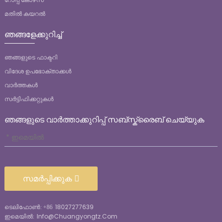
മതിൽ കയറൽ
ഞങ്ങളേക്കുറിച്ച്
ഞങ്ങളുടെ ഫാക്ടറി
വിദേശ ഉപഭോക്താക്കൾ
വാർത്തകൾ
സർട്ടിഫിക്കറ്റുകൾ
ഞങ്ങളുടെ വാർത്താക്കുറിപ്പ് സബ്സ്ക്രൈബ് ചെയ്യുക
സമർപ്പിക്കുക
18027277639
ടെലിഫോൺ: +86
Info@chuangyongtz.com
ഇമെയിൽ: