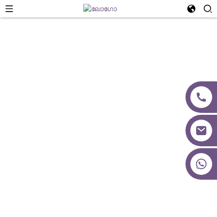
പ്രോജക്റ്റ് ഡിസൈൻ
+86 18027277639