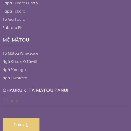
Papa Tākaro O Roto
Papa Tākaro
Te Ara Taura
Pakitara Piki
MŌ MĀTOU
Tō Mātou Wheketere
Ngā Kiritaki O Tāwāhi
Ngā Pūrongo
Ngā Tiwhikete
OHAURU KI TĀ MĀTOU PĀNUI
Tuku