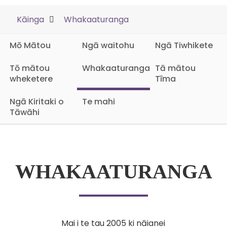
Kāinga
Whakaaturanga
Mō Mātou
Ngā waitohu
Ngā Tiwhikete
Tō mātou
Whakaaturanga
Tā mātou
wheketere
Tīma
Ngā Kiritaki o
Te mahi
Tāwāhi
WHAKAATURANGA
Mai i te tau 2005 ki nāianei