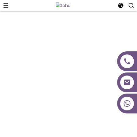
Whakaaturanga
+86 18027277639