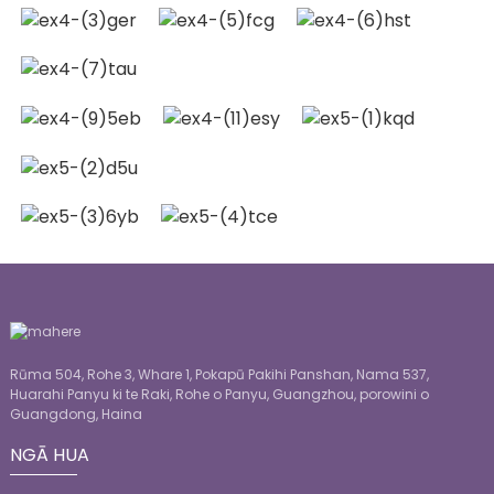
Rūma 504, Rohe 3, Whare 1, Pokapū Pakihi Panshan, Nama 537,
Huarahi Panyu ki te Raki, Rohe o Panyu, Guangzhou, porowini o
Guangdong, Haina
NGĀ HUA