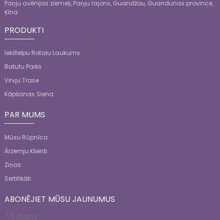
Paņju avēnijas ziemeļi, Paņju rajons, Guandžou, Guandunas province,
Ķīna
PRODUKTI
Iekštelpu Rotaļu Laukums
Batutu Parks
Virvju Trase
Kāpšanas Siena
PAR MUMS
Mūsu Rūpnīca
Ārzemju Klienti
Ziņas
Sertifikāti
ABONĒJIET MŪSU JAUNUMUS