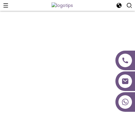
Mūsu Komanda
+86 18027277639