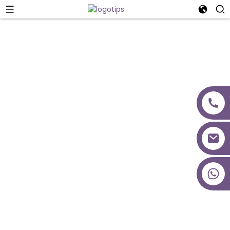
Sazinieties Ar Mums
+86 18027277639