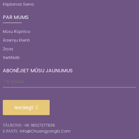
Kāpšanas Siena
PAR MUMS
Mūsu Rūpnīca
Ārzemju Klienti
Ziņas
Sertifikāti
ABONĒJIET MŪSU JAUNUMUS
Iesniegt
18027277639
TĀLRUNIS: +86
Info@chuangyongtz.com
E-PASTS: