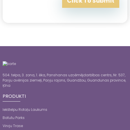
Click To Submit
504. telpa, 3. zona, 1. ēka, Panshanas uzņēmējdarbības centrs, Nr. 537,
Paņju avēnijas ziemeļi, Paņju rajons, Guandžou, Guandunas province,
Ķīna
PRODUKTI
Iekštelpu Rotaļu Laukums
Batutu Parks
Virvju Trase