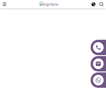
Projekto Dizainas
+86 18027277639