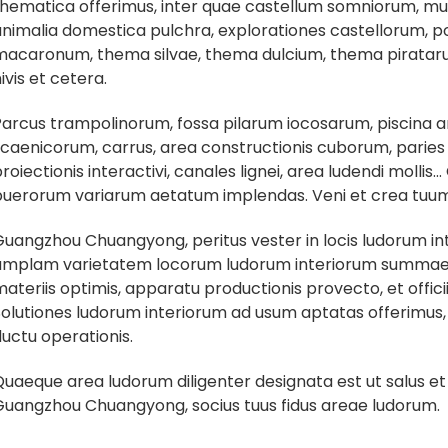
thematica offerimus, inter quae castellum somniorum, mun
animalia domestica pulchra, explorationes castellorum, 
macaronum, thema silvae, thema dulcium, thema piratarum
ivis et cetera.
Parcus trampolinorum, fossa pilarum iocosarum, piscina 
caenicorum, carrus, area constructionis cuborum, paries i
roiectionis interactivi, canales lignei, area ludendi molli
puerorum variarum aetatum implendas. Veni et crea tuum
uangzhou Chuangyong, peritus vester in locis ludorum int
amplam varietatem locorum ludorum interiorum summae qu
ateriis optimis, apparatu productionis provecto, et offici
olutiones ludorum interiorum ad usum aptatas offerimus, a 
uctu operationis.
uaeque area ludorum diligenter designata est ut salus et
Guangzhou Chuangyong, socius tuus fidus areae ludorum.