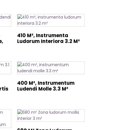
m
410 M², Instrumenta
e,
Ludorum Interiora 3.2 M²
400 M², Instrumentum
rtis
Ludendi Molle 3.3 M²