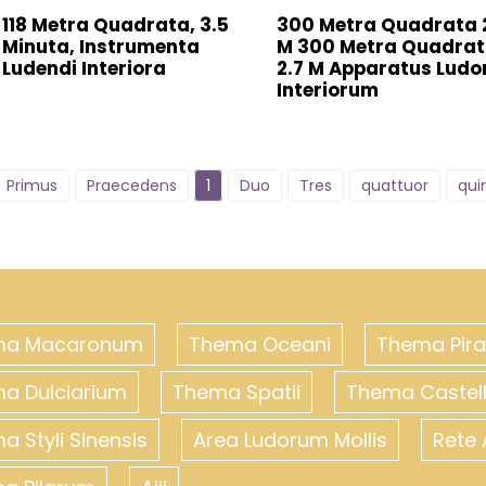
118 Metra Quadrata, 3.5
300 Metra Quadrata 
Minuta, Instrumenta
M 300 Metra Quadra
Ludendi Interiora
2.7 M Apparatus Lud
Interiorum
Primus
Praecedens
1
Duo
Tres
quattuor
qui
ma Macaronum
Thema Oceani
Thema Pir
a Dulciarium
Thema Spatii
Thema Castelli
a Styli Sinensis
Area Ludorum Mollis
Rete 