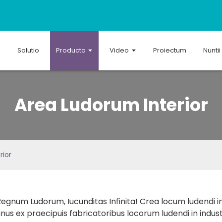
Solutio
Producta
Video
Proiectum
Nuntii
Area Ludorum Interior
rior
egnum Ludorum, Iucunditas Infinita! Crea locum ludendi i
nus ex praecipuis fabricatoribus locorum ludendi in industr