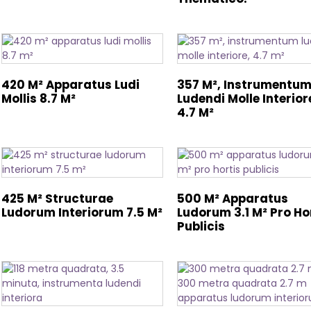
420 M² Apparatus Ludi
357 M², Instrumentu
Mollis 8.7 M²
Ludendi Molle Interior
4.7 M²
425 M² Structurae
500 M² Apparatus
Ludorum Interiorum 7.5 M²
Ludorum 3.1 M² Pro Ho
Publicis