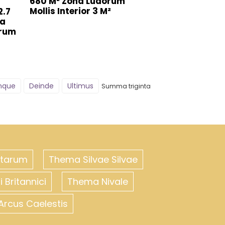
680 M² Zona Ludorum
Mollis Interior 3 M²
2.7
ta
orum
nque
Deinde
Ultimus
Summa triginta
atarum
Thema Silvae Silvae
 Britannici
Thema Nivale
Arcus Caelestis