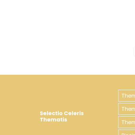
The
Them
Selectio Celeris
Thematis
Them