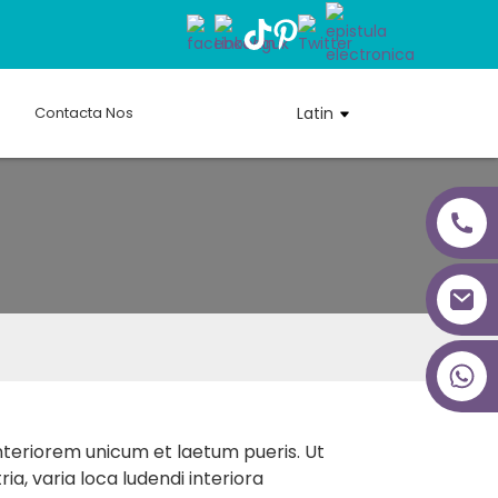
Contacta Nos
Latin
+86 18027277639
nteriorem unicum et laetum pueris. Ut
ia, varia loca ludendi interiora