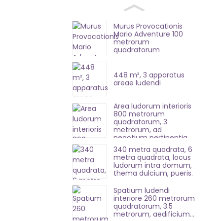
Murus Provocationis
Mario Adventure 100
metrorum
quadratorum
448 m², 3 apparatus
areae ludendi
Area ludorum interioris
800 metrorum
quadratorum, 3
metrorum, ad
negotium pertinentia.
340 metra quadrata, 6
metra quadrata, locus
ludorum intra domum,
thema dulcium, pueris.
Spatium ludendi
interiore 260 metrorum
quadratorum, 3.5
metrorum, aedificium...