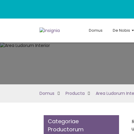
Domus
De Nobis
Domus
Producta
Area Ludorum Inte
Categoriae
R
u
Productorum