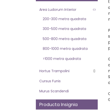
Area Ludorum Interior
200-300 metra quadrata
n
300-500 metra quadrata
s
500-800 metra quadrata
p
800-1000 metra quadrata
>1000 metra quadrata
G
m
Hortus Trampolini
S
Cursus Funis
d
Murus Scandendi
Q
Producta Insignia