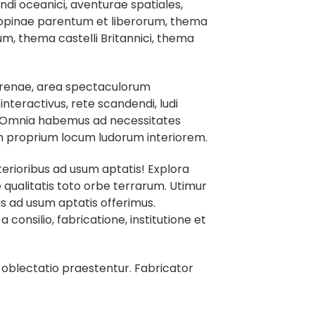
di oceanici, aventurae spatiales,
popinae parentum et liberorum, thema
, thema castelli Britannici, thema
arenae, area spectaculorum
nteractivus, rete scandendi, ludi
s... Omnia habemus ad necessitates
 proprium locum ludorum interiorem.
erioribus ad usum aptatis! Explora
alitatis toto orbe terrarum. Utimur
is ad usum aptatis offerimus.
consilio, fabricatione, institutione et
 oblectatio praestentur. Fabricator