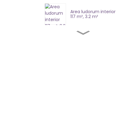
Area ludorum interior
117 m², 3.2 m²
420 m² apparatus ludi
mollis 8.7 m²
357 m², instrumentum
ludendi molle interiore,
4.7 m²
410 m², instrumenta
ludorum interiora 3.2 m²
425 m² structurae
ludorum interiorum 7.5
m²