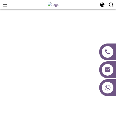
Tîma Me
+86 18027277639