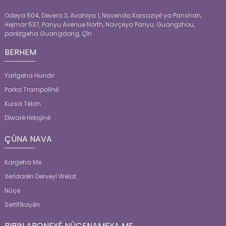
Odeya 504, Devera 3, Avahiya 1, Navenda Karsaziyê ya Panshan,
Hejmar 537, Panyu Avenue North, Navçeya Panyu, Guangzhou,
parêzgeha Guangdong, Çîn
BERHEM
Yarîgeha Hundir
Parka Trampolînê
Kursa Têlan
Dîwarê Hilkişînê
ÇÛNA NAVA
Kargeha Me
Xerîdarên Derveyî Welat
Nûçe
Sertîfîkayên
BIBIN ABONEYÊ NÛÇENAMEYA ME