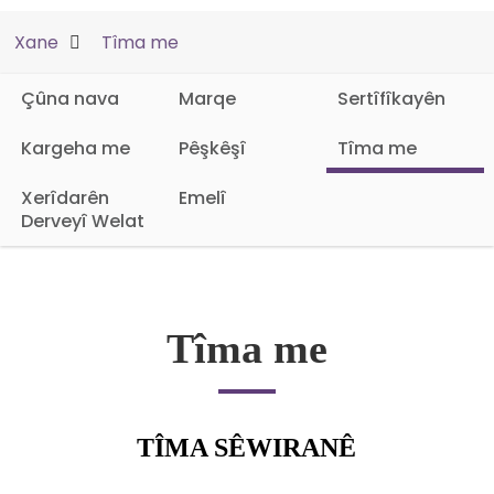
Xane
Tîma me
Çûna nava
Marqe
Sertîfîkayên
Kargeha me
Pêşkêşî
Tîma me
Xerîdarên
Emelî
Derveyî Welat
Tîma me
TÎMA SÊWIRANÊ