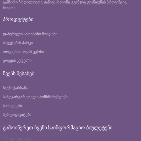
გამზირი ჩრდილოეთი, პანიუს რაიონი, გუანჯოუ, გუანდუნის პროვინცია,
ჩინეთი
ᲞᲠᲝᲓᲣᲥᲢᲔᲑᲘ
Დახურული Სათამაშო Მოედანი
Ბატუტების Პარკი
Თოკზე Სრიალის Კურსი
Ცოცვის Კედელი
ᲩᲕᲔᲜᲡ ᲨᲔᲡᲐᲮᲔᲑ
Ჩვენი Ქარხანა
Საზღვარგარეთელი Მომხმარებლები
Სიახლეები
Სერტიფიკატები
ᲒᲐᲛᲝᲘᲬᲔᲠᲔᲗ ᲩᲕᲔᲜᲘ ᲡᲐᲘᲜᲤᲝᲠᲛᲐᲪᲘᲝ ᲑᲘᲣᲚᲔᲢᲔᲜᲘ