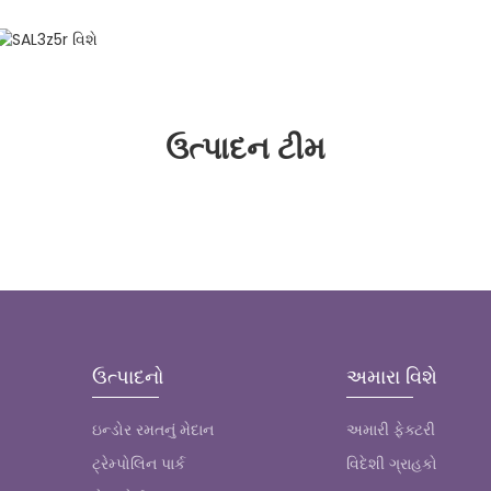
ઉત્પાદન ટીમ
ઉત્પાદનો
અમારા વિશે
ઇન્ડોર રમતનું મેદાન
અમારી ફેક્ટરી
ટ્રેમ્પોલિન પાર્ક
વિદેશી ગ્રાહકો