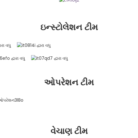
ઇન્સ્ટોલેશન ટીમ
ઓપરેશન ટીમ
વેચાણ ટીમ