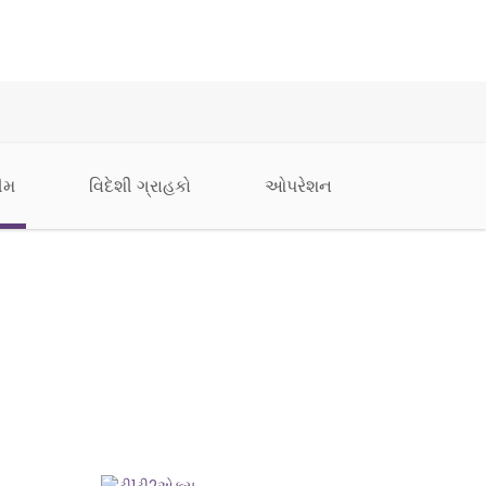
ીમ
વિદેશી ગ્રાહકો
ઓપરેશન