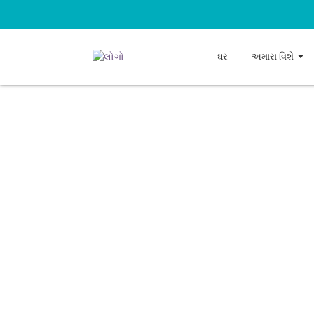
ઘર
અમારા વિશે