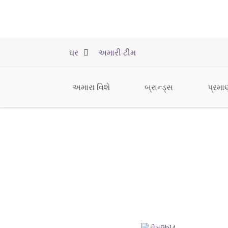
ઘર
અમારી ટીમ
અમારા વિશે
બ્રાન્ડ્સ
પ્રમા