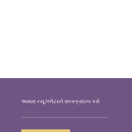
અમારા ન્યૂઝલેટરને સબ્સ્ક્રાઇબ કરો