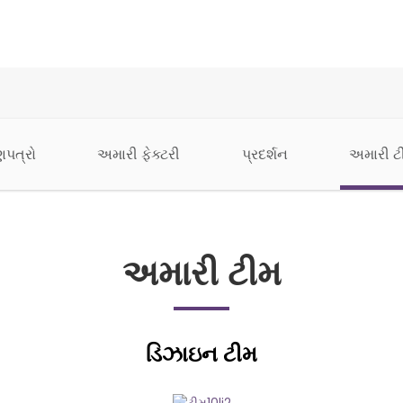
ણપત્રો
અમારી ફેક્ટરી
પ્રદર્શન
અમારી ટ
અમારી ટીમ
ડિઝાઇન ટીમ