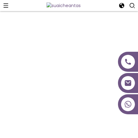
Dealbhadh Pròiseict
+86 18027277639