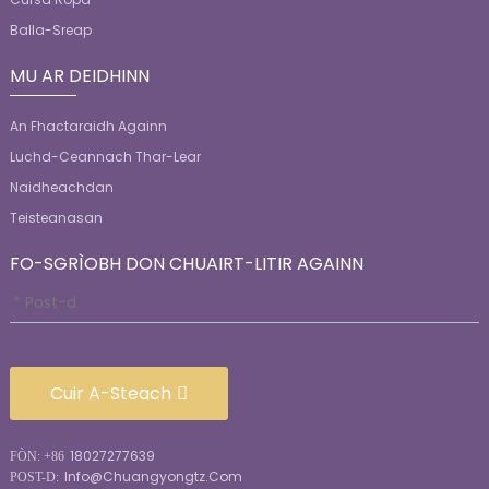
Balla-Sreap
MU AR DEIDHINN
An Fhactaraidh Againn
Luchd-Ceannach Thar-Lear
Naidheachdan
Teisteanasan
FO-SGRÌOBH DON CHUAIRT-LITIR AGAINN
Cuir A-Steach
18027277639
FÒN: +86
Info@chuangyongtz.com
POST-D: