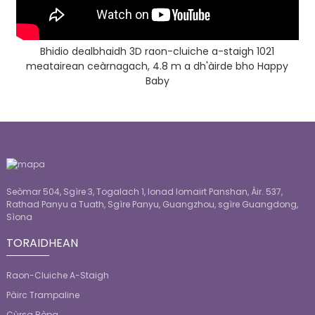
Bhidio dealbhaidh 3D raon-cluiche a-staigh 1021
meatairean ceàrnagach, 4.8 m a dh'àirde bho Happy
Baby
Seòmar 504, Sgìre 3, Togalach 1, Ionad Iomairt Panshan, Àir. 537,
Rathad Panyu a Tuath, Sgìre Panyu, Guangzhou, sgìre Guangdong,
Sìona
TORAIDHEAN
Raon-Cluiche A-Staigh
Pàirc Trampaline
Cùrsa Ròpa