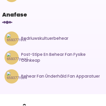
Anafase
Bedriuwskultuerbehear
Post-Stipe En Behear Fan Fysike
Oankeap
Behear Fan Ûnderhâld Fan Apparatuer