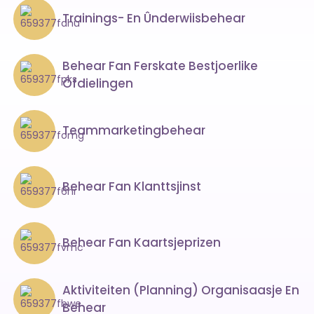
Trainings- En Ûnderwiisbehear
Behear Fan Ferskate Bestjoerlike
Ôfdielingen
Teammarketingbehear
Behear Fan Klanttsjinst
Behear Fan Kaartsjeprizen
Aktiviteiten (planning) Organisaasje En
Behear