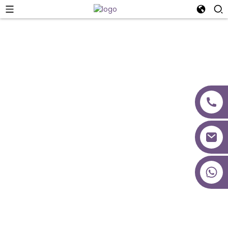
Operaasje
+86 18027277639