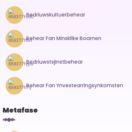
Bedriuwskultuerbehear
Behear Fan Minsklike Boarnen
Bedriuwstsjinstbehear
Behear Fan Ynvestearringsynkomsten
Metafase