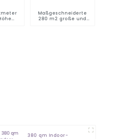
tmeter
Maßgeschneiderte
 Höhe
280 m2 große und
door-
3,1 m hohe
um für
Spielgeräte in
r
Yueyang
380 qm Indoor-