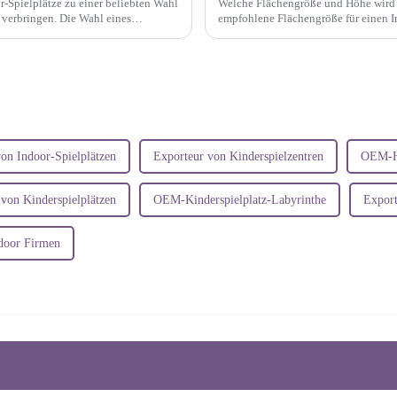
r-Spielplätze zu einer beliebten Wahl
Welche Flächengröße und Höhe wird 
 verbringen. Die Wahl eines
empfohlene Flächengröße für einen I
Quadratmeter.
von Indoor-Spielplätzen
Exporteur von Kinderspielzentren
OEM-Ha
 von Kinderspielplätzen
OEM-Kinderspielplatz-Labyrinthe
Export
ndoor Firmen