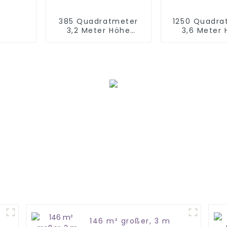
385 Quadratmeter
1250 Quadra
3,2 Meter Höhe
3,6 Meter
Spielplatz für Kinder
Großes In
drinnen
Spielzentr
Kinde
146 m² großer, 3 m