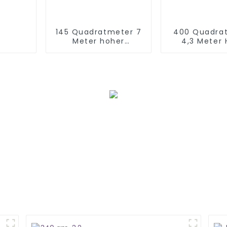
145 Quadratmeter 7
400 Quadra
Meter hoher
4,3 Meter
Abenteuerparcours
Dinosaurier 
Spielpla