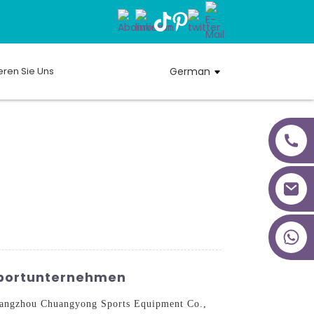
eren Sie Uns
German
+86 18027277639
xportunternehmen
Guangzhou Chuangyong Sports Equipment Co.,