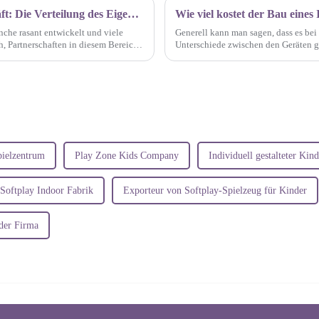
Partnerschaften im Indoor-Spielplatzgeschäft: Die Verteilung des Eigenkapitals ist entscheidend
Wie viel kostet der Bau eines
anche rasant entwickelt und viele
Generell kann man sagen, dass es bei 
h, Partnerschaften in diesem Bereich
Unterschiede zwischen den Geräten gi
geht ...
pielzentrum
Play Zone Kids Company
Individuell gestalteter Kind
Softplay Indoor Fabrik
Exporteur von Softplay-Spielzeug für Kinder
nder Firma