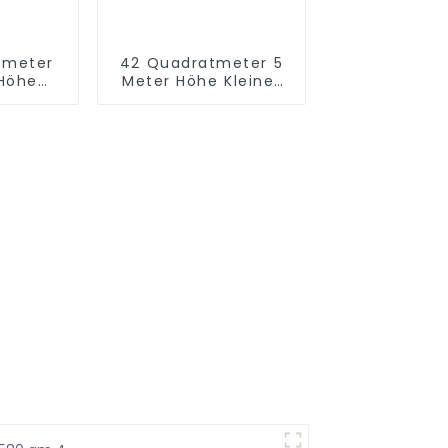
tmeter
42 Quadratmeter 5
 Höhe
Meter Höhe Kleiner
Indoor-
Indoor-Spielplatz
tz