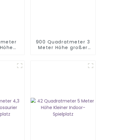
tmeter
900 Quadratmeter 3
 Höhe
Meter Höhe großer
oor-
Indoor-Spielbereich
tz
ung