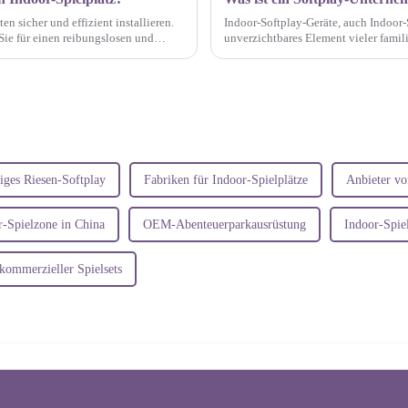
n sicher und effizient installieren.
Indoor-Softplay-Geräte, auch Indoor-
s Sie für einen reibungslosen und
unverzichtbares Element vieler famil
sind eine Art von Indoor-Spielanlagen
ges Riesen-Softplay
Fabriken für Indoor-Spielplätze
Anbieter vo
-Spielzone in China
OEM-Abenteuerparkausrüstung
Indoor-Spie
kommerzieller Spielsets