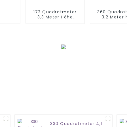
172 Quadratmeter
360 Quadra
3,3 Meter Höhe
3,2 Meter
Dschungelland
Indoor-Sof
Indoor-Spielplatz
Ausrüst
330 Quadratmeter 4,1