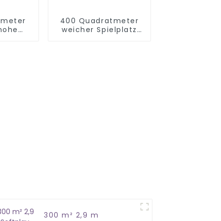
tmeter
400 Quadratmeter
 hohe
weicher Spielplatz
tplay-
mit 3,2 Metern Höhe
ung
300 m² 2,9 m