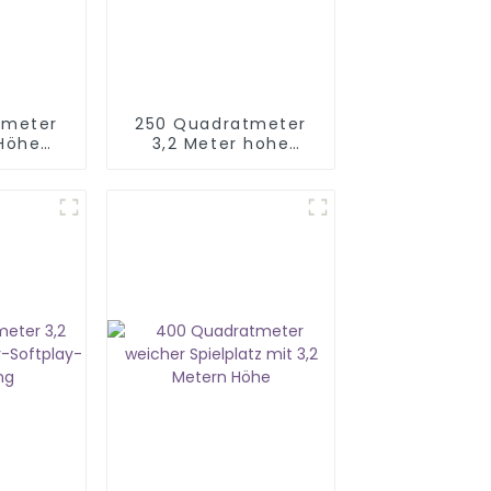
tmeter
250 Quadratmeter
 Höhe
3,2 Meter hohe
thema
Indoor-Spielplätze
-
srüstung