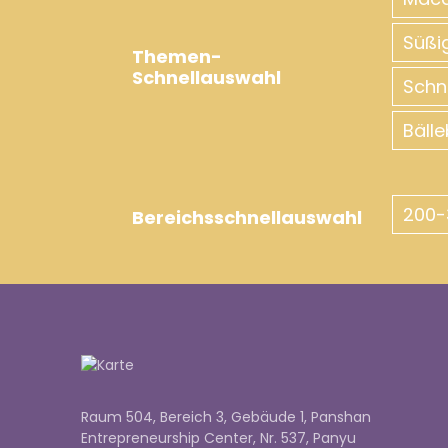
Süßi
410 m² 3,2 m Indoor-
Themen-
Spielgeräte
Schnellauswahl
Sch
Bäll
425 m² 7,5 m Indoor-
Spielplatzstrukturen
200-
Bereichsschnellauswahl
Raum 504, Bereich 3, Gebäude 1, Panshan
Entrepreneurship Center, Nr. 537, Panyu