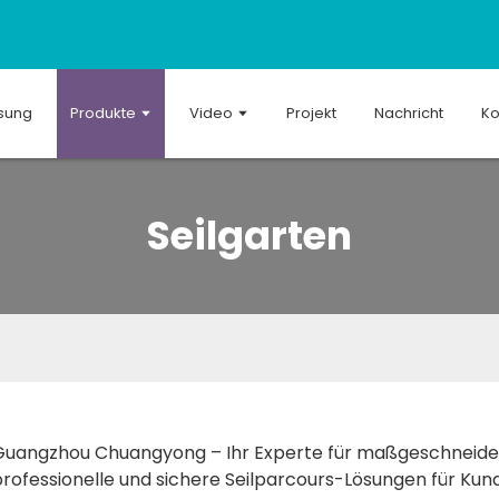
sung
Produkte
Video
Projekt
Nachricht
Ko
Seilgarten
Guangzhou Chuangyong – Ihr Experte für maßgeschneidert
professionelle und sichere Seilparcours-Lösungen für Kun