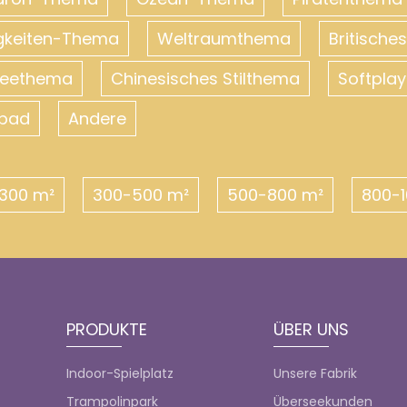
gkeiten-Thema
Weltraumthema
Britisch
neethema
Chinesisches Stilthema
Softplay
ebad
Andere
300 m²
300-500 m²
500-800 m²
800-1
PRODUKTE
ÜBER UNS
Indoor-Spielplatz
Unsere Fabrik
Trampolinpark
Überseekunden