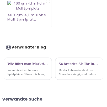
460 qm 4,1 m Höhe
Mall Spielplatz
Verwandter Blog
Wie führt man Marktforschung für das Indoor-Spielplatzgeschäft durch?
So branden Sie Ihr Indoor-Spielplatz-Geschäft!
Wenn Sie einen Indoor-
Da der Lebensstandard der
Spielplatz eröffnen möchten,
Menschen steigt, sind Indoor-
ist die Durchführung einer
Spielplätze zu einer wichtigen
Marktforschung von
Option für
entscheidender Bedeutung, um
Familienunterhaltung
Ihre potenziellen Kunden,
geworden. Wie man sich in
deren Bedürfnisse und die
diesem wettbewerbsintensiven
Verwandte Suche
Nachfrage nach Ihren
Markt abhebt und eine
Dienstleistungen in Ihrer
erfolgreiche Marke aufbaut, ist
Region zu verstehen ...
entscheidend ...