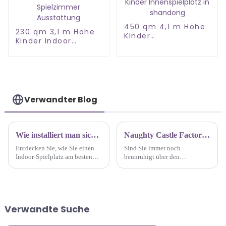
450 qm 4,1 m Höhe
230 qm 3,1 m Höhe
Kinder
Kinder Indoor
Innenspielplatz in
Spielzimmer
shandong
Ausstattung
Verwandter Blog
Wie installiert man sicher und effizient einen Indoor-Spielplatz?
Naughty Castle Factory: Erschaffe ein einzigartiges Kinderparadies für dich
Entdecken Sie, wie Sie einen
Sind Sie immer noch
Indoor-Spielplatz am besten
beunruhigt über den
sicher und effizient installieren.
homogenen Wettbewerb bei
Unser Leitfaden stellt sicher,
Kinderspielplatzprojekten?
dass Sie alles haben, was Sie für
Sind Sie immer noch besorgt,
einen reibungslosen und
dass Sie Ihre
erfolgreichen
Lieblingsausrüstung für ein
Verwandte Suche
Installationsprozess benötigen.
freches Schloss nicht finden?
Jetzt bietet sich die
Gelegenheit …