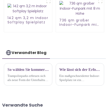
142 qm 3,2 m Indoor
736 qm großer
Softplay Spielplatz
Indoor-Funpark mit
8 m Höhe
Verwandter Blog
So wählen Sie kommerzielle Trampolinausrüstung für Ihren Trampolinpark aus
Wie lässt sich der Erfolg eines maßgeschneiderten Indoor-Spielplatzes bestimmen?
Trampolinparks erfreuen sich
Ein maßgeschneiderter Indoor-
als neue Form der Unterhaltung
Spielplatz ist ein
zunehmender Beliebtheit. Die
entscheidender Bestandteil von
Auswahl der richtigen
Kinderunterhaltungsmöglichkeiten.
kommerziellen
Sein Erfolg wirkt sich direkt
Trampolinausrüstung kann
auf das Spielerlebnis der
jedoch für viele
Kinder und die Rendite der
Verwandte Suche
Trampolinparkbetreiber eine
Investoren aus. Wie bestimmen