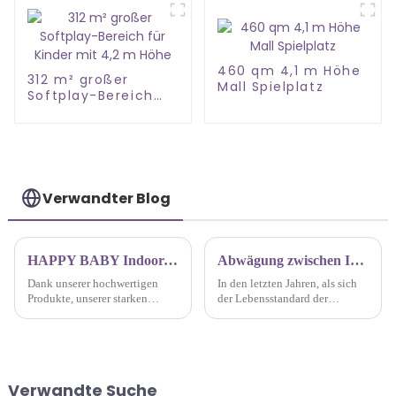
Yunnan
460 qm 4,1 m Höhe
312 m² großer
Mall Spielplatz
Softplay-Bereich
für Kinder mit 4,2 m
Höhe
Verwandter Blog
HAPPY BABY Indoor-Spielplatz Fabrik Conghua Teambuilding-Ausflug
Abwägung zwischen Investorenperspektive und Kinderwohl bei der Spielplatzentwicklung
Dank unserer hochwertigen
In den letzten Jahren, als sich
Produkte, unserer starken
der Lebensstandard der
Produktionsstärke und unseres
Menschen verbesserte, sind
rücksichtsvollen Service
Kinderspielplätze wie Pilze aus
entscheiden sich immer mehr
dem Boden geschossen. Beim
Kunden für eine
Bau von Spielplätzen können
Zusammenarbeit mit uns. Die
wir jedoch nicht anders ...
Verwandte Suche
Marke HAPPY BABY Factory