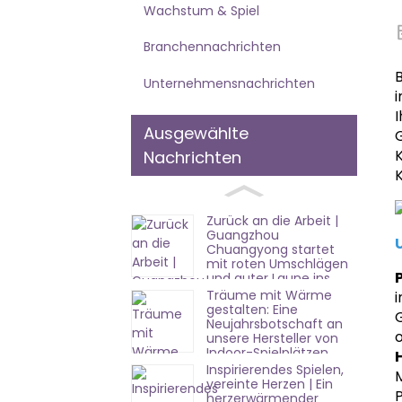
Wachstum & Spiel
Branchennachrichten
Unternehmensnachrichten
i
I
Ausgewählte
Nachrichten
Zurück an die Arbeit |
Guangzhou
Chuangyong startet
mit roten Umschlägen
und guter Laune ins
neue Jahr!
Träume mit Wärme
i
gestalten: Eine
Neujahrsbotschaft an
unsere Hersteller von
Indoor-Spielplätzen
Inspirierendes Spielen,
M
vereinte Herzen | Ein
herzerwärmender