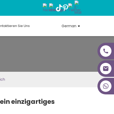
ntaktieren Sie Uns
German
ich
+86 18027277639
ein einzigartiges