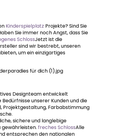
von
Kinderspielplatz
Projekte? Sind Sie
 Haben Sie immer noch Angst, dass Sie
ogenes Schloss
Jetzt ist die
rsteller sind wir bestrebt, unseren
eten, um ein einzigartiges
tives Designteam entwickelt
ie Bedürfnisse unserer Kunden und die
l, Projektgestaltung, Farbabstimmung
nsche.
che, sichere und langlebige
u gewährleisten.
freches Schloss
Alle
nd entsprechen den nationalen