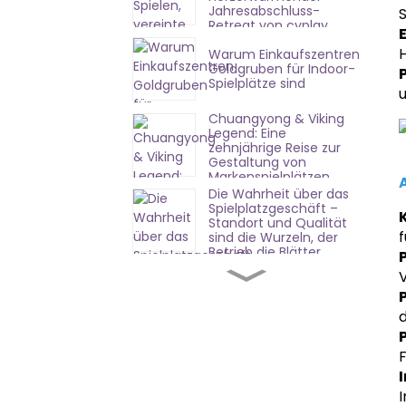
Jahresabschluss-
Retreat von cyplay
Indoor Playground
H
Warum Einkaufszentren
Factory
Goldgruben für Indoor-
Spielplätze sind
u
Chuangyong & Viking
Legend: Eine
zehnjährige Reise zur
Gestaltung von
Markenspielplätzen
Die Wahrheit über das
Spielplatzgeschäft –
Standort und Qualität
sind die Wurzeln, der
Betrieb die Blätter.
Erfolgreiche Eröffnung
in Shandong |
Chuangyongs
Komplettlösung erzielt
sofortige Wirkung
Preisstrategie für
F
Freizeitparks: Wie hebt
man sich in einem
wettbewerbsintensiven
I
Markt ab?