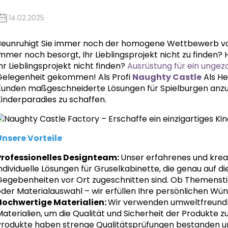
14.02.2025
Beunruhigt Sie immer noch der homogene Wettbewerb 
mmer noch besorgt, Ihr Lieblingsprojekt nicht zu finden?
hr Lieblingsprojekt nicht finden?
Ausrüstung für ein ungez
Gelegenheit gekommen! Als Profi
Naughty Castle
Als He
Kunden maßgeschneiderte Lösungen für Spielburgen anzubi
Kinderparadies zu schaffen.
Unsere Vorteile
Professionelles Designteam:
Unser erfahrenes und krea
ndividuelle Lösungen für Gruselkabinette, die genau auf d
Gegebenheiten vor Ort zugeschnitten sind. Ob Themensti
oder Materialauswahl – wir erfüllen Ihre persönlichen Wü
Hochwertige Materialien:
Wir verwenden umweltfreundli
aterialien, um die Qualität und Sicherheit der Produkte z
Produkte haben strenge Qualitätsprüfungen bestanden u