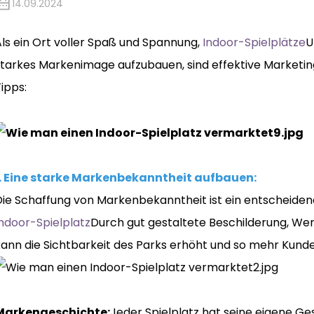
14.09.2024
Als ein Ort voller Spaß und Spannung,
Indoor-Spielplätze
U
tarkes Markenimage aufzubauen, sind effektive Marketings
ipps:
1. Eine starke Markenbekanntheit aufbauen:
Die Schaffung von Markenbekanntheit ist ein entscheiden
Indoor-Spielplatz
Durch gut gestaltete Beschilderung, W
kann die Sichtbarkeit des Parks erhöht und so mehr Kund
Markengeschichte:
Jeder Spielplatz hat seine eigene Gesc