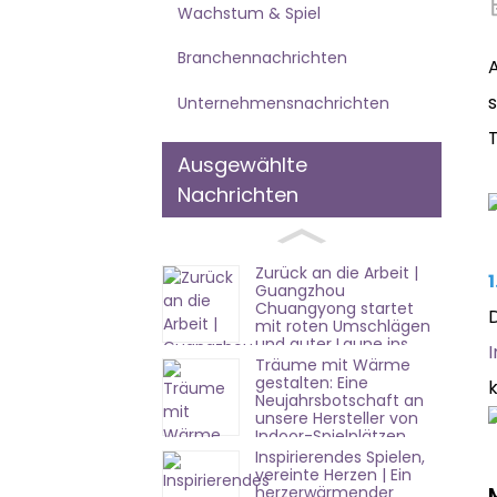
Wachstum & Spiel
Branchennachrichten
s
Unternehmensnachrichten
T
Ausgewählte
Nachrichten
Zurück an die Arbeit |
Guangzhou
Chuangyong startet
mit roten Umschlägen
und guter Laune ins
neue Jahr!
Träume mit Wärme
gestalten: Eine
Neujahrsbotschaft an
unsere Hersteller von
Indoor-Spielplätzen
Inspirierendes Spielen,
vereinte Herzen | Ein
herzerwärmender