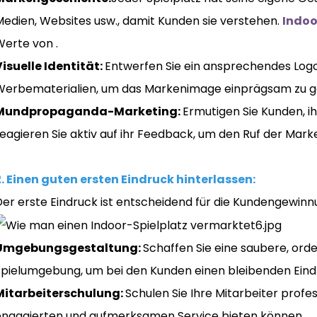
Medien, Websites usw., damit Kunden sie verstehen.
Indoo
Werte von .
Visuelle Identität:
Entwerfen Sie ein ansprechendes Log
Werbematerialien, um das Markenimage einprägsam zu ge
Mundpropaganda-Marketing:
Ermutigen Sie Kunden, i
eagieren Sie aktiv auf ihr Feedback, um den Ruf der Mark
2. Einen guten ersten Eindruck hinterlassen:
Der erste Eindruck ist entscheidend für die Kundengewinn
Umgebungsgestaltung:
Schaffen Sie eine saubere, orde
Spielumgebung, um bei den Kunden einen bleibenden Eindr
Mitarbeiterschulung:
Schulen Sie Ihre Mitarbeiter profe
engagierten und aufmerksamen Service bieten können.