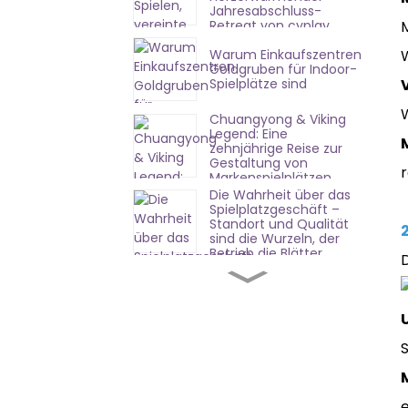
Jahresabschluss-
Retreat von cyplay
Indoor Playground
Warum Einkaufszentren
Factory
Goldgruben für Indoor-
Spielplätze sind
Chuangyong & Viking
Legend: Eine
zehnjährige Reise zur
Gestaltung von
r
Markenspielplätzen
Die Wahrheit über das
Spielplatzgeschäft –
Standort und Qualität
sind die Wurzeln, der
Betrieb die Blätter.
Erfolgreiche Eröffnung
in Shandong |
Chuangyongs
Komplettlösung erzielt
sofortige Wirkung
Preisstrategie für
Freizeitparks: Wie hebt
man sich in einem
wettbewerbsintensiven
Markt ab?