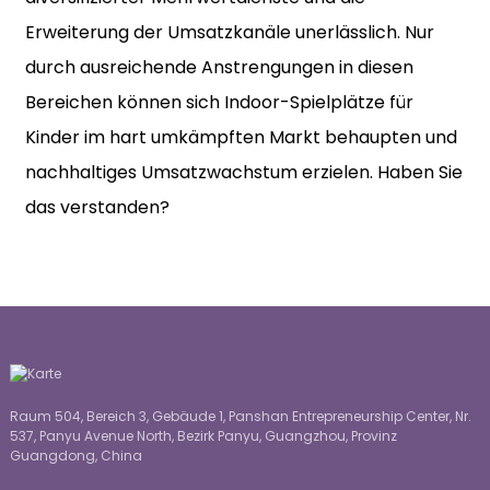
Erweiterung der Umsatzkanäle unerlässlich. Nur
durch ausreichende Anstrengungen in diesen
Bereichen können sich Indoor-Spielplätze für
Kinder im hart umkämpften Markt behaupten und
nachhaltiges Umsatzwachstum erzielen. Haben Sie
das verstanden?
Raum 504, Bereich 3, Gebäude 1, Panshan Entrepreneurship Center, Nr.
537, Panyu Avenue North, Bezirk Panyu, Guangzhou, Provinz
Guangdong, China