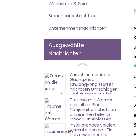
Wachstum & Spiel
Branchennachrichten
Unternehmensnachrichten
Ausgewählte
u
Nachrichten
I
Zurück an die Arbeit |
Guangzhou
Chuangyong startet
mit roten Umschlägen
und guter Laune ins
e
neue Jahr!
Träume mit Wärme
gestalten: Eine
2
Neujahrsbotschaft an
unsere Hersteller von
Indoor-Spielplätzen
3
Inspirierendes Spielen,
vereinte Herzen | Ein
herzerwärmender