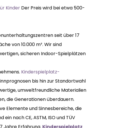
für Kinder
Der Preis wird bei etwa 500-
enunterhaltungszentren seit über 17
äche von 10.000 m². Wir sind
hwertigen, sicheren Indoor-Spielplätzen
rnehmens.
Kinderspielplatz-
nnprognosen bis hin zur Standortwahl
hwertige, umweltfreundliche Materialien
fen, die Generationen überdauern.
tive Elemente und Sinnesbereiche, die
ind ein nach CE, ASTM, ISO und TÜV
 17 Jahre Erfahrung.
Kinderspielplatz