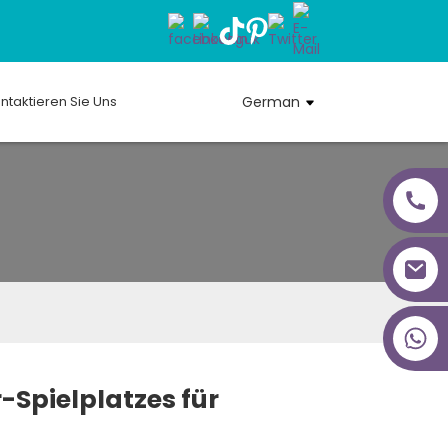
ntaktieren Sie Uns
German
+86 18027277639
r-Spielplatzes für