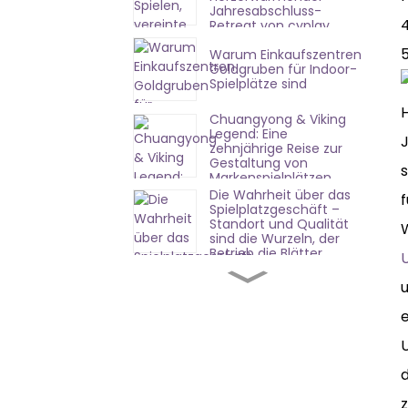
Jahresabschluss-
4
Retreat von cyplay
Indoor Playground
Warum Einkaufszentren
Factory
Goldgruben für Indoor-
Spielplätze sind
H
Chuangyong & Viking
Legend: Eine
J
zehnjährige Reise zur
Gestaltung von
s
Markenspielplätzen
Die Wahrheit über das
f
Spielplatzgeschäft –
Standort und Qualität
sind die Wurzeln, der
Betrieb die Blätter.
Erfolgreiche Eröffnung
in Shandong |
u
Chuangyongs
Komplettlösung erzielt
sofortige Wirkung
U
Preisstrategie für
Freizeitparks: Wie hebt
d
man sich in einem
wettbewerbsintensiven
z
Markt ab?