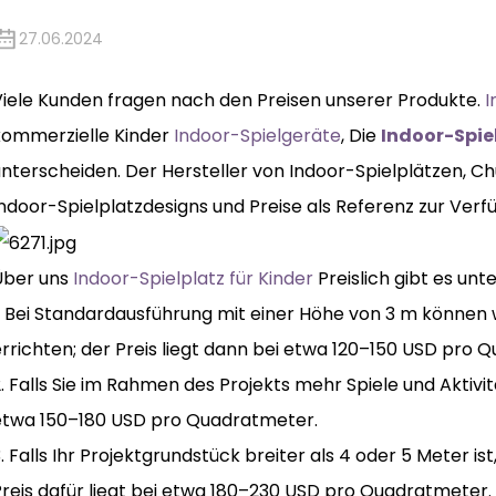
27.06.2024
Viele Kunden fragen nach den Preisen unserer Produkte.
I
kommerzielle Kinder
Indoor-Spielgeräte
, Die
Indoor-Spie
nterscheiden. Der Hersteller von Indoor-Spielplätzen, Ch
ndoor-Spielplatzdesigns und Preise als Referenz zur Verf
Über uns
Indoor-Spielplatz für Kinder
Preislich gibt es unt
1. Bei Standardausführung mit einer Höhe von 3 m können
rrichten; der Preis liegt dann bei etwa 120–150 USD pro 
. Falls Sie im Rahmen des Projekts mehr Spiele und Aktivit
etwa 150–180 USD pro Quadratmeter.
. Falls Ihr Projektgrundstück breiter als 4 oder 5 Meter is
Preis dafür liegt bei etwa 180–230 USD pro Quadratmeter.