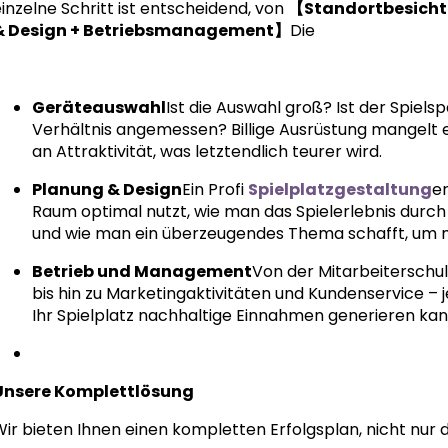
inzelne Schritt ist entscheidend, von
【Standortbesichti
& Design + Betriebsmanagement】
Die
Geräteauswahl
Ist die Auswahl groß? Ist der Spiels
Verhältnis angemessen? Billige Ausrüstung mangelt e
an Attraktivität, was letztendlich teurer wird.
Planung & Design
Ein Profi
Spielplatzgestaltung
e
Raum optimal nutzt, wie man das Spielerlebnis durch 
und wie man ein überzeugendes Thema schafft, um 
Betrieb und Management
Von der Mitarbeiterschul
bis hin zu Marketingaktivitäten und Kundenservice – 
Ihr Spielplatz nachhaltige Einnahmen generieren kan
Unsere Komplettlösung
ir bieten Ihnen einen kompletten Erfolgsplan, nicht nur d