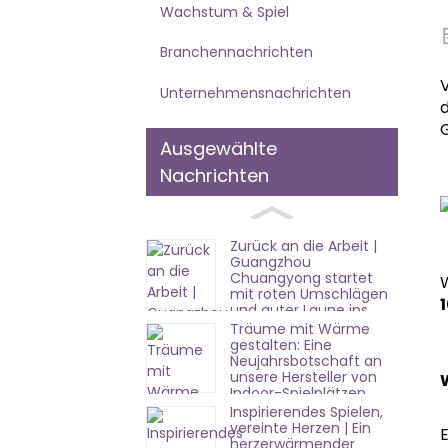
Wachstum & Spiel
Branchennachrichten
Unternehmensnachrichten
Ausgewählte
Nachrichten
Zurück an die Arbeit |
Guangzhou
Chuangyong startet
W
mit roten Umschlägen
und guter Laune ins
neue Jahr!
Träume mit Wärme
gestalten: Eine
Neujahrsbotschaft an
unsere Hersteller von
Indoor-Spielplätzen
Inspirierendes Spielen,
vereinte Herzen | Ein
herzerwärmender