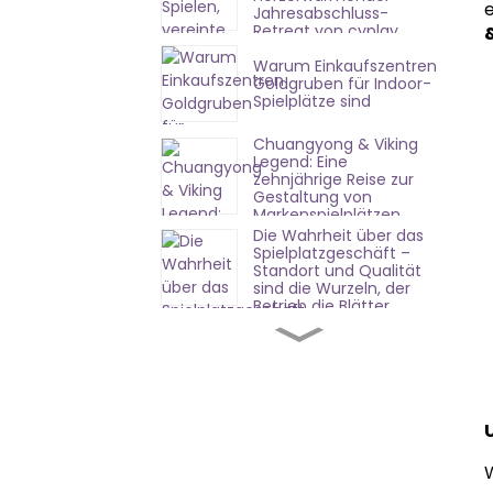
e
Jahresabschluss-
Retreat von cyplay
Indoor Playground
Warum Einkaufszentren
Factory
Goldgruben für Indoor-
Spielplätze sind
Chuangyong & Viking
Legend: Eine
zehnjährige Reise zur
Gestaltung von
Markenspielplätzen
Die Wahrheit über das
Spielplatzgeschäft –
Standort und Qualität
sind die Wurzeln, der
Betrieb die Blätter.
Erfolgreiche Eröffnung
in Shandong |
Chuangyongs
Komplettlösung erzielt
sofortige Wirkung
Preisstrategie für
Freizeitparks: Wie hebt
man sich in einem
W
wettbewerbsintensiven
Markt ab?