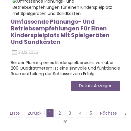
Umfassende Planungs- Und
Betriebsempfehlungen Für Einen
Kinderspielplatz Mit Spielgeräten
Und Sandkästen
30.12.2025
Bei der Planung eines Kinderspielbereichs von über
200 Quadratmetern ist eine sinnvolle und funktionale
Raumaufteilung der Schlüssel zum Erfolg.
Details Anzeigen
Erste
Zurück
1
2
3
4
5
Nächste
Zul
28