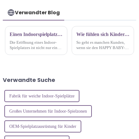
Verwandter Blog
Einen Indoorspielplatz eröffnen: In die Zukunft investieren, Freude ernten
Wie fühlen sich Kinder, wenn sie einen Indoor-Spielplatz betreten?
Die Eröffnung eines Indoor-
So geht es manchen Kunden,
Spielplatzes ist nicht nur eine
wenn sie den HAPPY BABY-
kommerzielle Investition,
Spielplatz betreten. Werfen wir
sondern auch ein sozial
einen Blick darauf.
verantwortliches Unterfangen.
Er bietet einen fröhlichen
Treffpunkt für Menschen,
Verwandte Suche
insbesondere Kinder, und
bringt gleichzeitig ...
Fabrik für weiche Indoor-Spielplätze
Großes Unternehmen für Indoor-Spielzonen
OEM-Spielplatzausrüstung für Kinder