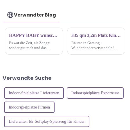
Verwandter Blog
HAPPY BABY wünscht allen Mitarbeitern ein frohes Drachenbootfest
335 qm 3,2m Platz Kinderspielplatz Gaming Wunderland
Es war die Zeit, als Zongzi
Räume in Gaming-
wieder gut roch und das
Wunderländer verwandeln! Wir
Drachenbootfest 2024 anstand.
sind die Schöpfer hinter der
Um eine fröhliche Atmosphäre
Magie und gestalten Indoor-
zu schaffen, die Fürsorge des
Spielplätze, auf denen der
Unternehmens für die
Fantasie freien Lauf gelassen
Mitarbeiter widerzuspiegeln
wird. Heute stellen wir den 335
Verwandte Suche
und ihr Selbstbewusstsein zu
m² großen 3-in-1-Spielplatz
stärken...
vor.
Indoor-Spielplätze Lieferanten
Indoorspielplätze Exporteure
Indoorspielplätze Firmen
Lieferanten für Softplay-Spielzeug für Kinder