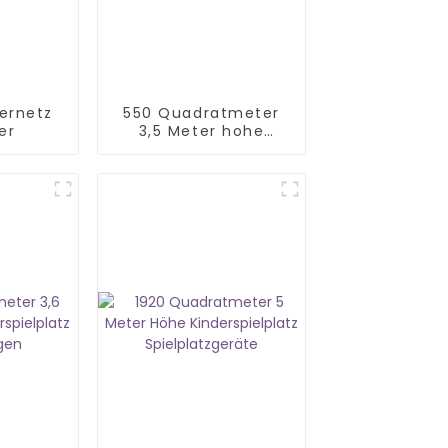
ternetz
550 Quadratmeter
er
3,5 Meter hohe
Indoor-Softplay-
Ausrüstung