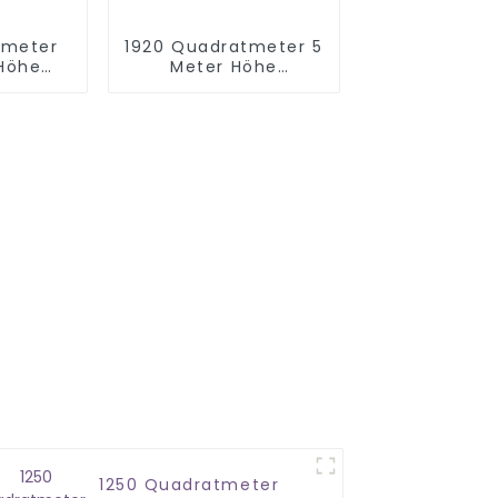
tmeter
1920 Quadratmeter 5
 Höhe
Meter Höhe
platz
Kinderspielplatz
ngen
Spielplatzgeräte
1250 Quadratmeter