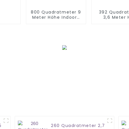
800 Quadratmeter 9
392 Quadra
Meter Höhe Indoor-
3,6 Meter
Kinderlabyrinth-
Kinderspiel
Spielplatz
Einrichtu
5
260 Quadratmeter 2,7