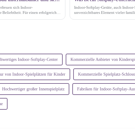
rfreuen sich Indoor-
Indoor-Softplay-Geräte, auch Indoor-
 Beliebtheit. Für einen erfolgreichen
unverzichtbares Element vieler famil
uch die Gestaltung von...
sind eine Art von Indoor-Spielanlagen
hwertiges Indoor-Softplay-Center
Kommerzielle Anbieter von Kinderspi
ur von Indoor-Spielplätzen für Kinder
Kommerzielle Spielplatz-Schloss
Hochwertiger großer Innenspielplatz
Fabriken für Indoor-Softplay-Au
ne