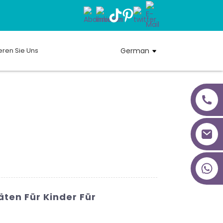
eren Sie Uns
German
+86 18027277639
ten Für Kinder Für