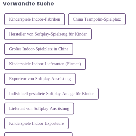
Verwandte Suche
Nachfrage nach Ihren
und ihr Selbstbewusstsein zu
Dienstleistungen in Ihrer
stärken...
Region zu verstehen ...
Kinderspiele Indoor-Fabriken
China Trampolin-Spielplatz
Hersteller von Softplay-Spielzeug für Kinder
Großer Indoor-Spielplatz in China
Kinderspiele Indoor Lieferanten (Firmen)
Exporteur von Softplay-Ausrüstung
Individuell gestaltete Softplay-Anlage für Kinder
Lieferant von Softplay-Ausrüstung
Kinderspiele Indoor Exporteure