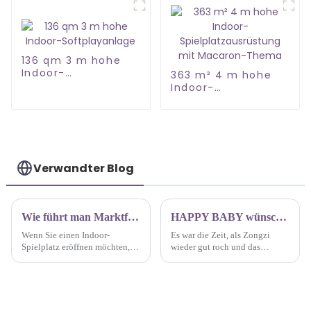
Kinder
136 qm 3 m hohe
Indoor-
363 m² 4 m hohe
Softplayanlage
Indoor-
Spielplatzausrüstung
mit Macaron-Thema
Verwandter Blog
Wie führt man Marktforschung für das Indoor-Spielplatzgeschäft durch?
HAPPY BABY wünscht allen Mitarbeitern ein frohes Drachenbootfest
Wenn Sie einen Indoor-
Es war die Zeit, als Zongzi
Spielplatz eröffnen möchten,
wieder gut roch und das
ist die Durchführung einer
Drachenbootfest 2024 anstand.
Marktforschung von
Um eine fröhliche Atmosphäre
entscheidender Bedeutung, um
zu schaffen, die Fürsorge des
Ihre potenziellen Kunden,
Unternehmens für die
deren Bedürfnisse und die
Mitarbeiter widerzuspiegeln