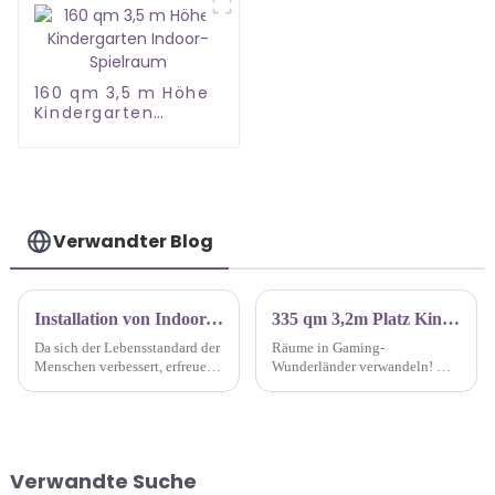
160 qm 3,5 m Höhe
Kindergarten
Indoor-Spielraum
Verwandter Blog
Installation von Indoor-Park-Ausrüstung: Bau unterhaltsamer und sicherer Spielplätze
335 qm 3,2m Platz Kinderspielplatz Gaming Wunderland
Da sich der Lebensstandard der
Räume in Gaming-
Menschen verbessert, erfreuen
Wunderländer verwandeln! Wir
sich Indoor-Kinderspielplätze
sind die Schöpfer hinter der
bei Eltern und Kindern
Magie und gestalten Indoor-
zunehmender Beliebtheit. Für
Spielplätze, auf denen der
einen erfolgreichen Indoor-
Fantasie freien Lauf gelassen
Spielplatz ist neben der
wird. Heute stellen wir den 335
Verwandte Suche
kreativen Gestaltung auch die
m² großen 3-in-1-Spielplatz