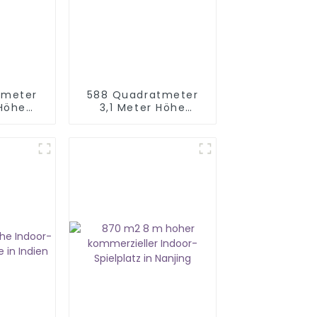
tmeter
588 Quadratmeter
 Höhe
3,1 Meter Höhe
platz
Macaron Theme
ung
Indoor-Spielplatz