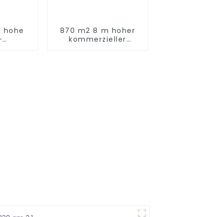
m hohe
870 m2 8 m hoher
-
kommerzieller
steme in
Indoor-Spielplatz in
Nanjing