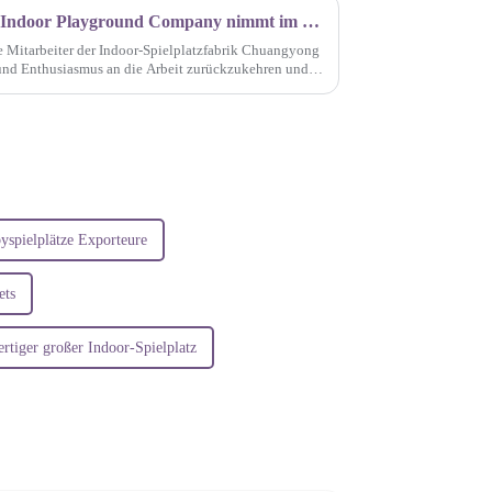
Die Guangzhou Chuangyong Indoor Playground Company nimmt im Jahr 2025 offiziell ihre Arbeit auf und läutet damit ein neues Jahr voller Glanz ein!
le Mitarbeiter der Indoor-Spielplatzfabrik Chuangyong
 und Enthusiasmus an die Arbeit zurückzukehren und
...
spielplätze Exporteure
ets
tiger großer Indoor-Spielplatz