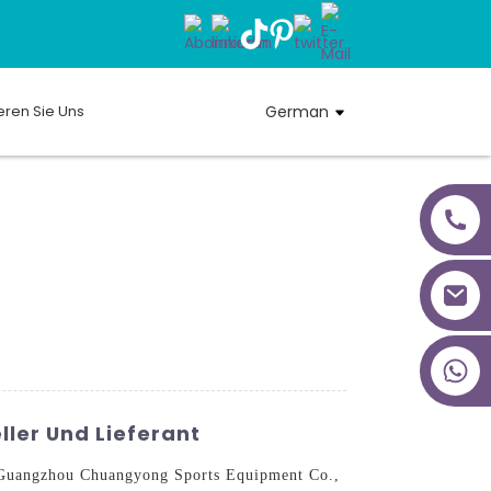
eren Sie Uns
German
+86 18027277639
ller Und Lieferant
n Guangzhou Chuangyong Sports Equipment Co.,