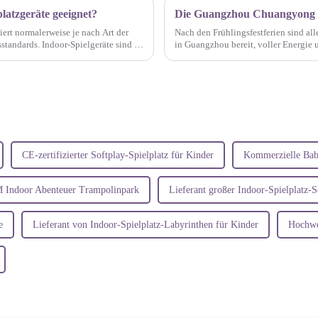
latzgeräte geeignet?
iert normalerweise je nach Art der
Nach den Frühlingsfestferien sind al
standards. Indoor-Spielgeräte sind so
in Guangzhou bereit, voller Energie
offiziell eine neue Reise zu beginnen 
CE-zertifizierter Softplay-Spielplatz für Kinder
Kommerzielle Baby
Indoor Abenteuer Trampolinpark
Lieferant großer Indoor-Spielplatz-S
e
Lieferant von Indoor-Spielplatz-Labyrinthen für Kinder
Hochwer