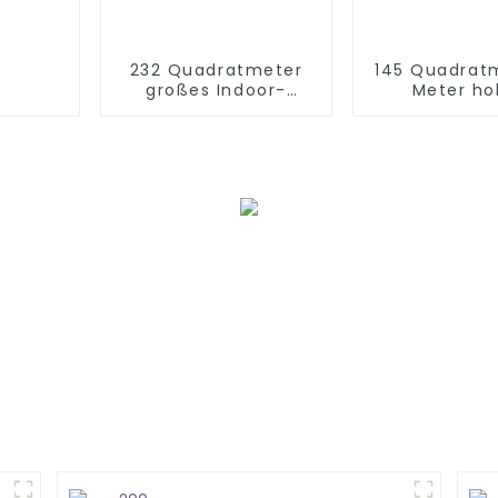
232 Quadratmeter
145 Quadrat
großes Indoor-
Meter ho
Spielzentrum für
Abenteuerpa
Kinder in Vietnam