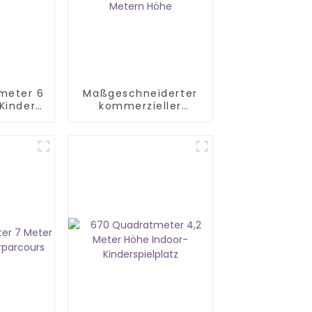
meter 6
Maßgeschneiderter
Kinder
kommerzieller
latz Set
Indoor-
Trampolinpark mit
1280 Quadratmetern
und 10 Metern Höhe