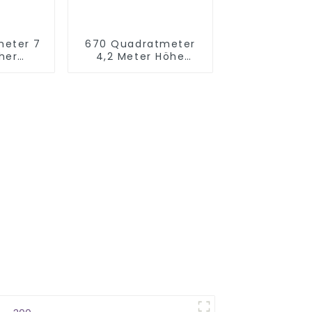
meter 7
670 Quadratmeter
her
4,2 Meter Höhe
rcours
Indoor-
Kinderspielplatz