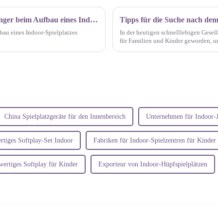
Welche sind die häufigsten Fehler, die Anfänger beim Aufbau eines Indoor-Spielplatzes machen?
Tipps für die Suche nach dem
bau eines Indoor-Spielplatzes
In der heutigen schnelllebigen Gesell
für Familien und Kinder geworden, um
geeigneten Standorts für einen Indoor-
China Spielplatzgeräte für den Innenbereich
Unternehmen für Indoor-
tiges Softplay-Set Indoor
Fabriken für Indoor-Spielzentren für Kinder
ertiges Softplay für Kinder
Exporteur von Indoor-Hüpfspielplätzen