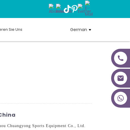
eren Sie Uns
German
+86 18027277639
China
gzhou Chuangyong Sports Equipment Co., Ltd.