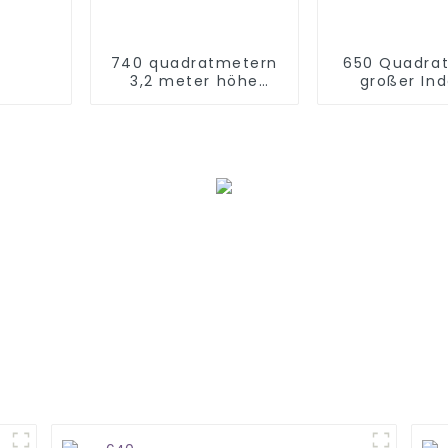
740 quadratmetern
650 Quadra
3,2 meter höhe
großer In
spielplatz
Spielplatz fü
ausrüstung weichen
spielbereich kinder
indoor