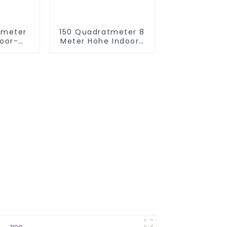
tmeter
150 Quadratmeter 8
door-
Meter Höhe Indoor-
r Kinder
Spielplatz Labyrinth