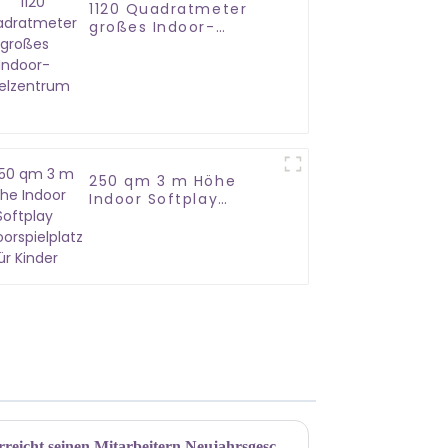
1120 Quadratmeter
großes Indoor-
Spielzentrum
250 qm 3 m Höhe
Indoor Softplay
Indoorspielplatz für
Kinder
Guangzhou Chuangyong überreicht seinen Mitarbeitern Neujahrsgeschenke und läutet das neue Jahr im neuen Look ein