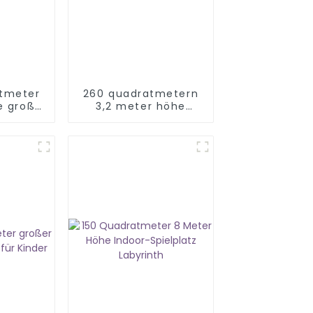
tmeter
260 quadratmetern
e große
3,2 meter höhe
-
indoor spielplatz
usrüstung
kinder