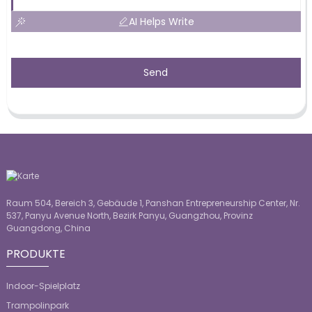
AI Helps Write
Send
Raum 504, Bereich 3, Gebäude 1, Panshan Entrepreneurship Center, Nr.
537, Panyu Avenue North, Bezirk Panyu, Guangzhou, Provinz
Guangdong, China
PRODUKTE
Indoor-Spielplatz
Trampolinpark