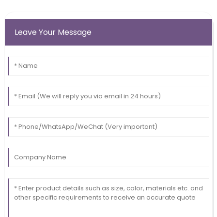
Leave Your Message