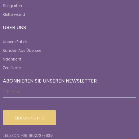
Seilgarten
Kletterwand
ÜBER UNS
Unsere Fabrik
Kunden Aus Übersee
Nachricht
Zertifikate
ABONNIEREN SIE UNSEREN NEWSLETTER
Einreichen
18027277639
TELEFON: +86