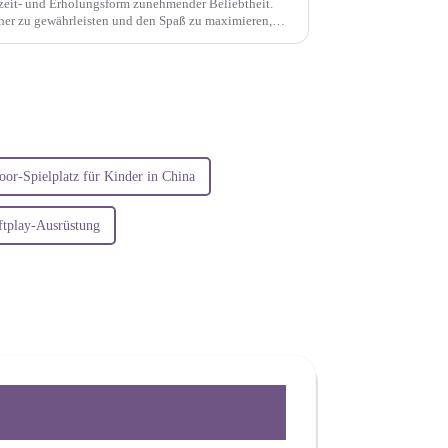
izeit- und Erholungsform zunehmender Beliebtheit.
cher zu gewährleisten und den Spaß zu maximieren,
nerlässlich.
oor-Spielplatz für Kinder in China
ftplay-Ausrüstung