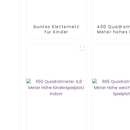
buntes Kletternetz
400 Quadrat
für Kinder
Meter hohes 
Spielplatzg
zu verka