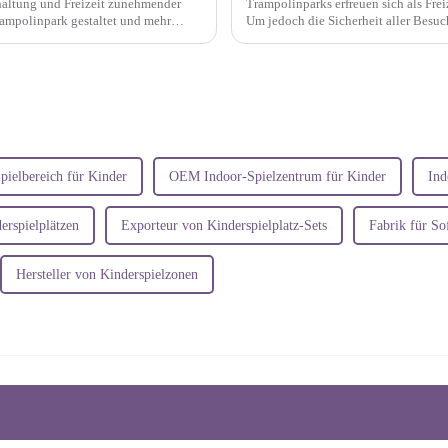
rhaltung und Freizeit zunehmender
Trampolinparks erfreuen sich als Fre
rampolinpark gestaltet und mehr
Um jedoch die Sicherheit aller Besu
 geworden ...
sind strenge Sicherheitsmaßnahmen u
pielbereich für Kinder
OEM Indoor-Spielzentrum für Kinder
Ind
erspielplätzen
Exporteur von Kinderspielplatz-Sets
Fabrik für So
Hersteller von Kinderspielzonen