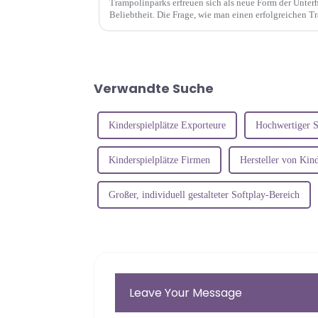
Trampolinparks erfreuen sich als neue Form der Unte
Beliebtheit. Die Frage, wie man einen erfolgreichen T
Kunden anzieht, ist zu einem Schwerpunkt der Branche
Verwandte Suche
Kinderspielplätze Exporteure
Hochwertiger S
Kinderspielplätze Firmen
Hersteller von Kind
Großer, individuell gestalteter Softplay-Bereich
Leave Your Message