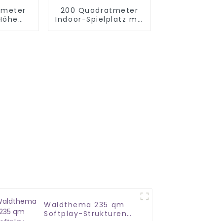
tmeter
200 Quadratmeter
 Höhe
Indoor-Spielplatz mit
door-
Schneethema
tz
Waldthema 235 qm
Softplay-Strukturen