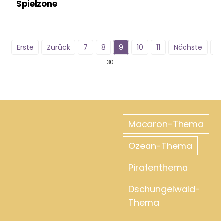
Spielzone
Erste
Zurück
7
8
9
10
11
Nächste
Z
30
Macaron-Thema
Ozean-Thema
Piratenthema
Dschungelwald-
Thema