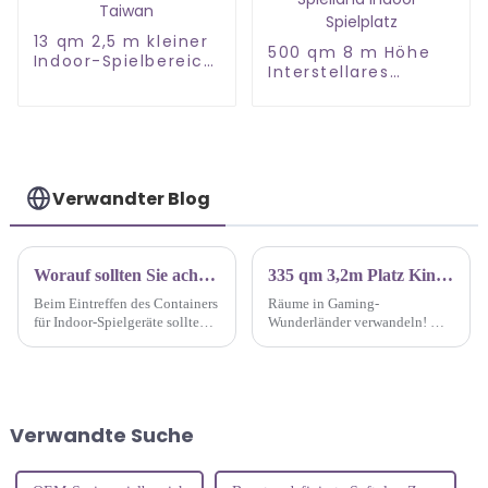
13 qm 2,5 m kleiner
500 qm 8 m Höhe
Indoor-Spielbereich
Interstellares
in Taiwan
Themen-Spielland
Indoor-Spielplatz
Verwandter Blog
Worauf sollten Sie achten, wenn der Container mit den Indoor-Spielplatzgeräten ankommt?
335 qm 3,2m Platz Kinderspielplatz Gaming Wunderland
Beim Eintreffen des Containers
Räume in Gaming-
für Indoor-Spielgeräte sollten
Wunderländer verwandeln! Wir
Sie auf drei Punkte achten:
sind die Schöpfer hinter der
Magie und gestalten Indoor-
Spielplätze, auf denen der
Fantasie freien Lauf gelassen
wird. Heute stellen wir den 335
Verwandte Suche
m² großen 3-in-1-Spielplatz
vor.