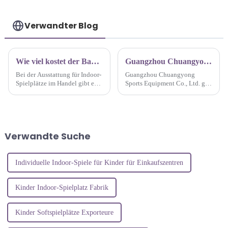
Verwandter Blog
Wie viel kostet der Bau eines Indoor-Spielplatzprojekts für Kinder?
Guangzhou Chuangyong überreicht seinen Mitarbeitern Neujahrsgeschenke und läutet das neue Jahr im neuen Look ein
Bei der Ausstattung für Indoor-
Guangzhou Chuangyong
Spielplätze im Handel gibt es
Sports Equipment Co., Ltd. gab
große Preisunterschiede.
vor Kurzem bekannt, dass das
Unternehmen als Ausdruck
seines aufrichtigen Danks für
die harte Arbeit aller
Mitarbeiter während des
Verwandte Suche
gesamten Jahres besondere
Vorbereitungen getroffen hat …
Individuelle Indoor-Spiele für Kinder für Einkaufszentren
Kinder Indoor-Spielplatz Fabrik
Kinder Softspielplätze Exporteure