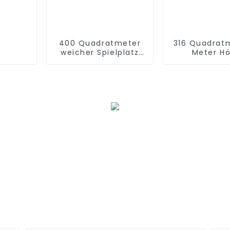
400 Quadratmeter
316 Quadrat
weicher Spielplatz
Meter H
mit 3,2 Metern Höhe
Weltraum
Indoor-Spiel
Set