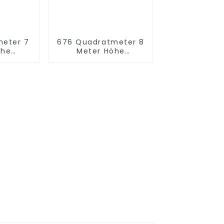
meter 7
676 Quadratmeter 8
öhe
Meter Höhe
thema
Spielplatz Indoor-
platz-
Labyrinthe