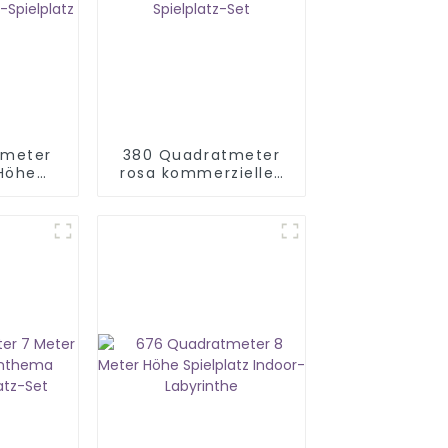
tmeter
380 Quadratmeter
 Höhe
rosa kommerzielles
rüstung
Indoor-Spielplatz-
lplatz
Set