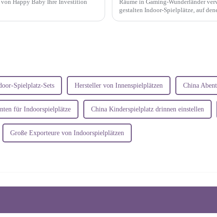
n von Happy Baby Ihre Investition
Räume in Gaming-Wunderländer verwa
gestalten Indoor-Spielplätze, auf den
wir den 335 m² großen 3-in-1-Spielpla
door-Spielplatz-Sets
Hersteller von Innenspielplätzen
China Abent
nten für Indoorspielplätze
China Kinderspielplatz drinnen einstellen
Große Exporteure von Indoorspielplätzen