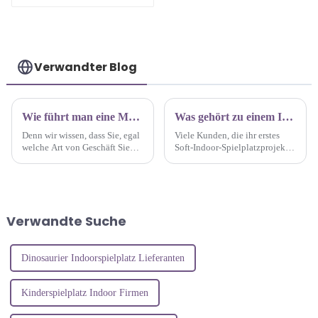
mit Macaron-Thema
Verwandter Blog
Wie führt man eine Marktforschung durch und wählt einen Standort für einen Indoor-Spielplatz für Kinder aus?
Was gehört zu einem Indoor-Spielplatz?
Denn wir wissen, dass Sie, egal
Viele Kunden, die ihr erstes
welche Art von Geschäft Sie
Soft-Indoor-Spielplatzprojekt
planen, zunächst mit
eröffnen, fragen oft, was in den
Marktforschung und
Spielplatz integriert werden
Standortwahl beginnen sollten,
kann. Ich werde es Ihnen heute
um die Erfolgschancen zu
sagen. Im Allgemeinen wird
erhöhen …
unser Spielplatz Folgendes
Verwandte Suche
enthalten ...
Dinosaurier Indoorspielplatz Lieferanten
Kinderspielplatz Indoor Firmen