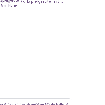
Parkspielgeräte mit 5
m Höhe
z-Stile sind derzeit auf dem Markt beliebt?