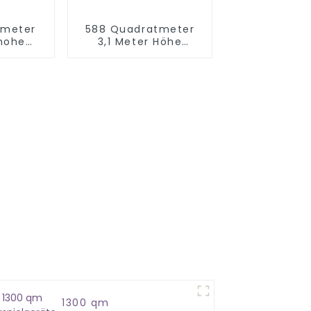
tmeter
588 Quadratmeter
 hohe
3,1 Meter Höhe
tplay-
Macaron Theme
ung
Indoor-Spielplatz
1300 qm