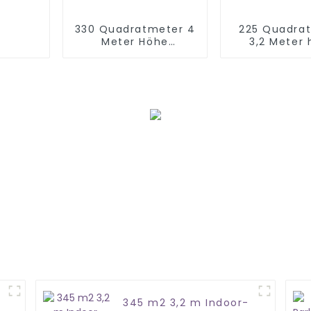
330 Quadratmeter 4
225 Quadra
Meter Höhe
3,2 Meter
Weltraumthema
Kinder-Sof
Indoor-Spielbereich
Ausrüst
345 m2 3,2 m Indoor-