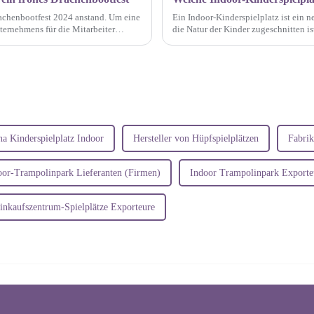
Drachenbootfest 2024 anstand. Um eine
Ein Indoor-Kinderspielplatz ist ein n
ternehmens für die Mitarbeiter
die Natur der Kinder zugeschnitten i
.
Rollen, Schwingen, Schaukeln und Ju
na Kinderspielplatz Indoor
Hersteller von Hüpfspielplätzen
Fabrik
oor-Trampolinpark Lieferanten (Firmen)
Indoor Trampolinpark Exporte
inkaufszentrum-Spielplätze Exporteure