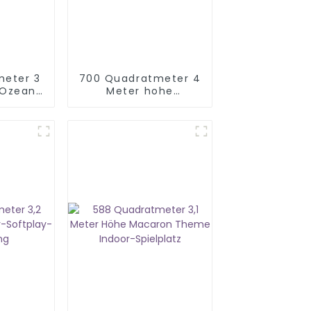
meter 3
700 Quadratmeter 4
 Ozean
Meter hohe
oor-
Spielgeräte für
tz
Kinder