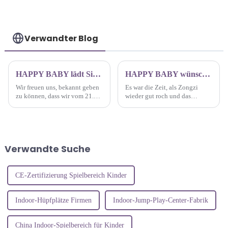
Verwandter Blog
HAPPY BABY lädt Sie zur FUN ASIA EXPO 2024 JAKARTA INTERNATIONAL EXPO ein
HAPPY BABY wünscht allen Mitarbeitern ein frohes Drachenbootfest
Wir freuen uns, bekannt geben
Es war die Zeit, als Zongzi
zu können, dass wir vom 21.
wieder gut roch und das
bis 22. August an der 5. FUN
Drachenbootfest 2024 anstand.
ASIA EXPO teilnehmen werden
Um eine fröhliche Atmosphäre
– der größten Ausstellung für
zu schaffen, die Fürsorge des
Fahrgeschäfte und
Unternehmens für die
Unterhaltungsspiele in
Mitarbeiter widerzuspiegeln
Verwandte Suche
Vergnügungsparks in
und ihr Selbstbewusstsein zu
Indonesien und Südostasien.
stärken...
CE-Zertifizierung Spielbereich Kinder
Indoor-Hüpfplätze Firmen
Indoor-Jump-Play-Center-Fabrik
China Indoor-Spielbereich für Kinder